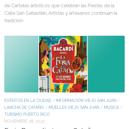
de Carteles artísticos que celebran las Fiestas de la
Calle San Sebastián, Artistas y artesanos continúan la
tradición.
EVENTOS EN LA CIUDAD
/
INFORMACIÓN VIEJO SAN JUAN
/
LANCHA DE CATAÑO
/
MUELLES VIEJO SAN JUAN
/
MUSICA
/
TURISMO PUERTO RICO
NOVIEMBRE 28, 2022