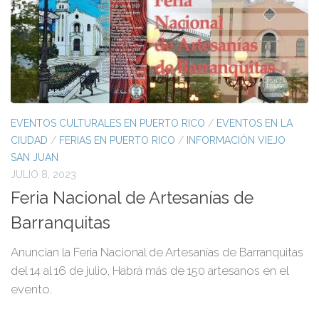
EVENTOS CULTURALES EN PUERTO RICO
/
EVENTOS EN LA
CIUDAD
/
FERIAS EN PUERTO RICO
/
INFORMACIÓN VIEJO
SAN JUAN
JULIO 8, 2023
Feria Nacional de Artesanías de
Barranquitas
Anuncian la Feria Nacional de Artesanías de Barranquitas
del 14 al 16 de julio, Habrá más de 150 artesanos en el
evento.