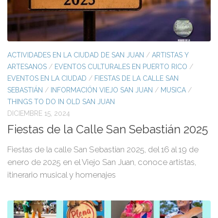
ACTIVIDADES EN LA CIUDAD DE SAN JUAN
/
ARTISTAS Y
ARTESANOS
/
EVENTOS CULTURALES EN PUERTO RICO
/
EVENTOS EN LA CIUDAD
/
FIESTAS DE LA CALLE SAN
SEBASTIÁN
/
INFORMACIÓN VIEJO SAN JUAN
/
MUSICA
/
THINGS TO DO IN OLD SAN JUAN
DICIEMBRE 15, 2024
Fiestas de la Calle San Sebastián 2025
Fiestas de la calle San Sebastian 2025, del 16 al 19 de
enero de 2025 en el Viejo San Juan, conoce artistas,
itinerario musical y homenajes