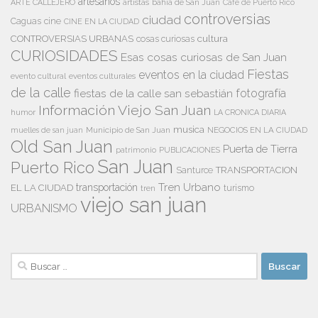
artesanos
artistas
bahía de San Juan
ARTE CALLEJERO
Café de Puerto Rico
controversias
ciudad
Caguas
cine
CINE EN LA CIUDAD
cultura
CONTROVERSIAS URBANAS
cosas curiosas
CURIOSIDADES
Esas cosas curiosas de San Juan
Fiestas
eventos en la ciudad
evento cultural
eventos culturales
de la calle
fiestas de la calle san sebastián
fotografía
Información Viejo San Juan
humor
LA CRONICA DIARIA
musica
Municipio de San Juan
NEGOCIOS EN LA CIUDAD
muelles de san juan
Old San Juan
Puerta de Tierra
patrimonio
PUBLICACIONES
San Juan
Puerto Rico
TRANSPORTACION
Santurce
Tren Urbano
transportación
EL LA CIUDAD
tren
turismo
viejo san juan
URBANISMO
Buscar: