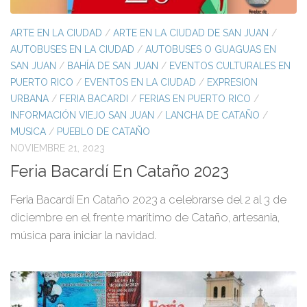
ARTE EN LA CIUDAD
/
ARTE EN LA CIUDAD DE SAN JUAN
/
AUTOBUSES EN LA CIUDAD
/
AUTOBUSES O GUAGUAS EN
SAN JUAN
/
BAHÍA DE SAN JUAN
/
EVENTOS CULTURALES EN
PUERTO RICO
/
EVENTOS EN LA CIUDAD
/
EXPRESION
URBANA
/
FERIA BACARDI
/
FERIAS EN PUERTO RICO
/
INFORMACIÓN VIEJO SAN JUAN
/
LANCHA DE CATAÑO
/
MUSICA
/
PUEBLO DE CATAÑO
NOVIEMBRE 21, 2023
Feria Bacardí En Cataño 2023
Feria Bacardí En Cataño 2023 a celebrarse del 2 al 3 de
diciembre en el frente marítimo de Cataño, artesania,
música para iniciar la navidad.