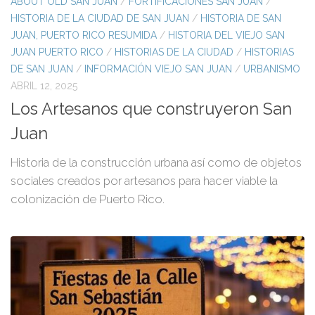
ABOUT OLD SAN JUAN
/
FORTIFICACIONES SAN JUAN
/
HISTORIA DE LA CIUDAD DE SAN JUAN
/
HISTORIA DE SAN
JUAN, PUERTO RICO RESUMIDA
/
HISTORIA DEL VIEJO SAN
JUAN PUERTO RICO
/
HISTORIAS DE LA CIUDAD
/
HISTORIAS
DE SAN JUAN
/
INFORMACIÓN VIEJO SAN JUAN
/
URBANISMO
ABRIL 12, 2025
Los Artesanos que construyeron San
Juan
Historia de la construcción urbana así como de objetos
sociales creados por artesanos para hacer viable la
colonización de Puerto Rico.