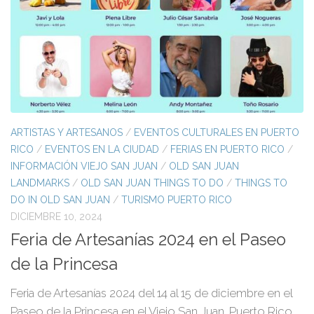
ARTISTAS Y ARTESANOS
/
EVENTOS CULTURALES EN PUERTO
RICO
/
EVENTOS EN LA CIUDAD
/
FERIAS EN PUERTO RICO
/
INFORMACIÓN VIEJO SAN JUAN
/
OLD SAN JUAN
LANDMARKS
/
OLD SAN JUAN THINGS TO DO
/
THINGS TO
DO IN OLD SAN JUAN
/
TURISMO PUERTO RICO
DICIEMBRE 10, 2024
Feria de Artesanías 2024 en el Paseo
de la Princesa
Feria de Artesanías 2024 del 14 al 15 de diciembre en el
Paseo de la Princesa en el Viejo San Juan, Puerto Rico