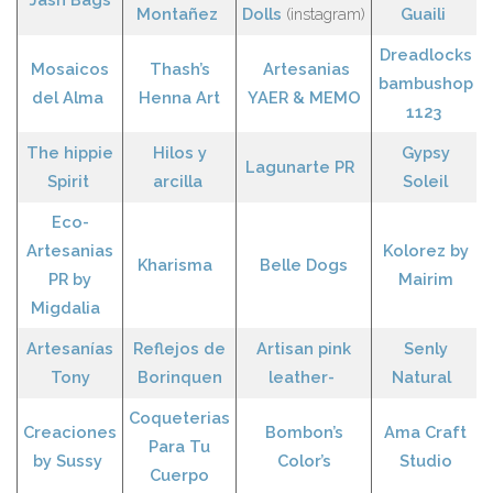
Montañez
Dolls
(instagram)
Guaili
Dreadlocks
Mosaicos
Thash’s
Artesanias
bambushop
del Alma
Henna A
rt
YAER & MEMO
1123
The hippie
Hilos y
Gypsy
Lagunarte PR
Spirit
arcilla
S
oleil
Eco-
Artesanias
Kolorez by
Kharisma
Belle Dogs
PR by
Mairim
Migdalia
Artesanías
Reflejos de
Artisan pink
Senly
Tony
Borinquen
leather-
Natural
Coqueterias
Creaciones
Bombon’s
Ama Craft
Para Tu
by Sussy
Color
’s
Studio
Cuerpo