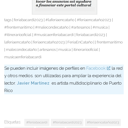
tags | feriabacardi2023 | #laferiaencataño | #feriaencataño2023 |
#frentemaritimo | #malecondecataño | #artesanos | #musica |
#itinerariooficial | #musicaenferiabacardi | feriabacardi2023 |
laferiaencataño | feriaencataño2023 | FeriaEnCataño | | frentemaritimo
| malecondecataño | artesanos | musica | itinerariooficial |
musicaenferiabacardi
Se pueden incluir imágenes de perfiles en
Facebook
, la red
y otros medios. son utilizadas para ampliar la experiencia del
lector.
Javier Martínez
es artista multidisciplinario de Puerto
Rico
Etiquetas:
#feriabacardí
#feriabacardi2023
#feriaencataño2023