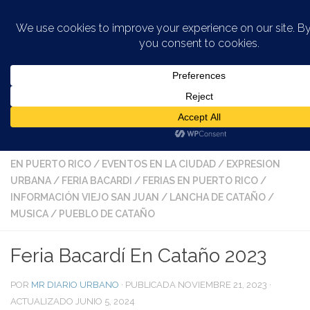
Saltar al contenido
ARTE EN LA CIUDAD
/
ARTE EN LA CIUDAD DE SAN JUAN
/
AUTOBUSES EN LA CIUDAD
/
AUTOBUSES O GUAGUAS EN
SAN JUAN
/
BAHÍA DE SAN JUAN
/
EVENTOS CULTURALES
EN PUERTO RICO
/
EVENTOS EN LA CIUDAD
/
EXPRESION
URBANA
/
FERIA BACARDI
/
FERIAS EN PUERTO RICO
/
INFORMACIÓN VIEJO SAN JUAN
/
LANCHA DE CATAÑO
/
MUSICA
/
PUEBLO DE CATAÑO
Feria Bacardí En Cataño 2023
POR
MR DIARIO URBANO
· PUBLICADA
NOVIEMBRE 21, 2023
·
ACTUALIZADO
JUNIO 5, 2024