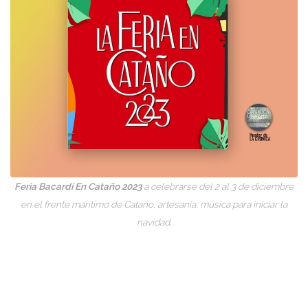
Feria Bacardí En Cataño 2023
a celebrarse del 2 al 3 de diciembre
en el frente marítimo de Cataño, artesania, música para iniciar la
navidad.