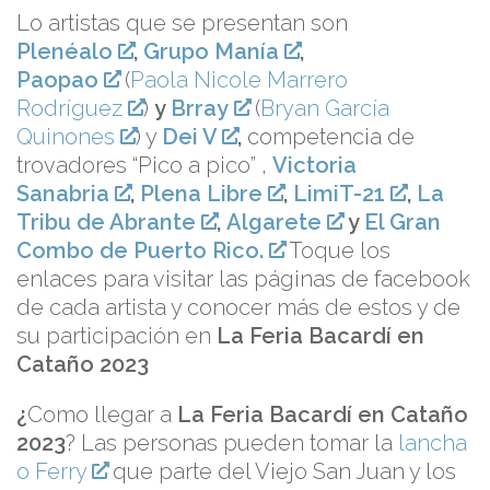
Lo artistas que se presentan son
Plenéalo
,
Grupo Manía
,
Paopao
(
Paola Nicole Marrero
Rodríguez
)
y
Brray
(
Bryan García
Quinones
) y
Dei V
,
competencia de
trovadores “Pico a pico” ,
Victoria
Sanabria
,
Plena Libre
,
LimiT-21
,
La
Tribu de Abrante
,
Algarete
y
El Gran
Combo de Puerto Rico.
Toque los
enlaces para visitar las páginas de facebook
de cada artista y conocer más de estos y de
su participación en
La Feria Bacardí en
Cataño 2023
¿
Como llegar a
La Feria Bacardí en Cataño
2023
? Las personas pueden tomar la
lancha
o Ferry
que parte del Viejo San Juan y los