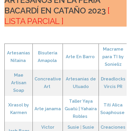
ARTESANOS EN LA FERIA
BACARDÍ EN CATAÑO 2023
[
LISTA PARCIAL ]
Macrame
Artesanias
Bisutería
Arte En Barro
para TI by
Nitaina
Amapola
Sonieliz
Mae
Concreative
Artesanias de
Dreadlocks
Artisan
Art
Utuado
Vircis PR
Soap
Taller Yaya
Xirasol by
Tití Alica
Arte janama
Guatú | Yahaira
Karmen
Soaphouse
Robles
Victor
Susie
|
Susie
Creaciones
Jash Bags