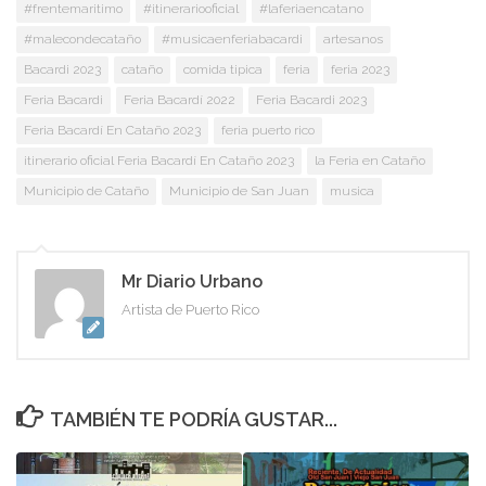
#frentemaritimo
#itinerariooficial
#laferiaencatano
#malecondecataño
#musicaenferiabacardi
artesanos
Bacardi 2023
cataño
comida tipica
feria
feria 2023
Feria Bacardi
Feria Bacardí 2022
Feria Bacardi 2023
Feria Bacardí En Cataño 2023
feria puerto rico
itinerario oficial Feria Bacardí En Cataño 2023
la Feria en Cataño
Municipio de Cataño
Municipio de San Juan
musica
Mr Diario Urbano
Artista de Puerto Rico
TAMBIÉN TE PODRÍA GUSTAR...