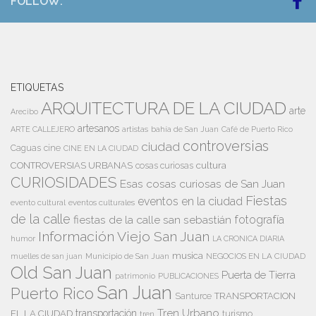
FOLLOW:
ETIQUETAS
ARQUITECTURA DE LA CIUDAD
arte
Arecibo
artesanos
artistas
bahía de San Juan
ARTE CALLEJERO
Café de Puerto Rico
controversias
ciudad
Caguas
cine
CINE EN LA CIUDAD
cultura
CONTROVERSIAS URBANAS
cosas curiosas
CURIOSIDADES
Esas cosas curiosas de San Juan
Fiestas
eventos en la ciudad
evento cultural
eventos culturales
de la calle
fiestas de la calle san sebastián
fotografía
Información Viejo San Juan
humor
LA CRONICA DIARIA
musica
Municipio de San Juan
NEGOCIOS EN LA CIUDAD
muelles de san juan
Old San Juan
Puerta de Tierra
patrimonio
PUBLICACIONES
San Juan
Puerto Rico
TRANSPORTACION
Santurce
Tren Urbano
transportación
EL LA CIUDAD
tren
turismo