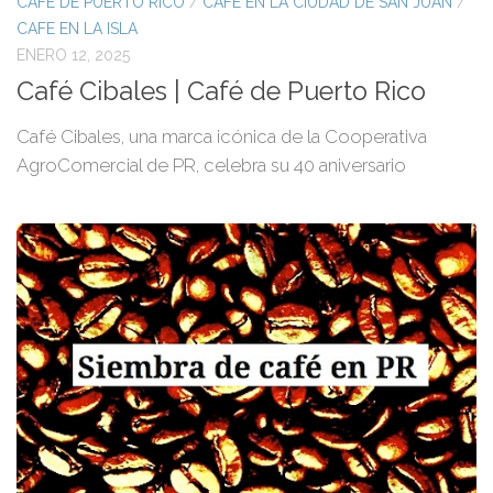
CAFE DE PUERTO RICO
/
CAFÉ EN LA CIUDAD DE SAN JUAN
/
CAFE EN LA ISLA
ENERO 12, 2025
Café Cibales | Café de Puerto Rico
Café Cibales, una marca icónica de la Cooperativa
AgroComercial de PR, celebra su 40 aniversario