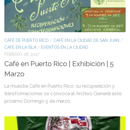
CAFE DE PUERTO RICO
/
CAFÉ EN LA CIUDAD DE SAN JUAN
/
CAFE EN LA ISLA
/
EVENTOS EN LA CIUDAD
FEBRERO 28, 2017
Café en Puerto Rico | Exhibición | 5
Marzo
La muestra Café en Puerto Rico: su recuperación y
transformaciones se convoca al Archivo General este
próximo Domingo 5 de marzo.