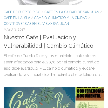
CAFE DE PUERTO RICO
/
CAFÉ EN LA CIUDAD DE SAN JUAN
/
CAFE EN LA ISLA
/
CAMBIO CLIMÁTICO Y LA CIUDAD
/
CONTROVERSIAS EN EL VIEJO SAN JUAN
MAYO 3, 2017
Nuestro Café | Evaluacion y
Vulnerabilidad | Cambio Climático
El café de Puerto Rico y los municipios cafetaleros
serán afectados para el 2070 por el cambio climático
eso dice el articulo «El cambio climático y el café
evaluando la vulnerabilidad mediante el modelado de...