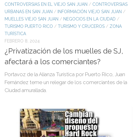
CONTROVERSIAS EN EL VIEJO SAN JUAN
/
CONTROVERSIAS
URBANAS EN SAN JUAN
/
INFORMACIÓN VIEJO SAN JUAN
/
MUELLES VIEJO SAN JUAN
/
NEGOCIOS EN LA CIUDAD
/
TURISMO PUERTO RICO
/
TURISMO Y CRUCEROS
/
ZONA
TURÍSTICA
FEBRERO 8, 2024
¿Privatización de los muelles de SJ,
afectará a los comerciantes?
Portavoz de la Alianza Turística por Puerto Rico, Juan
Fernández teme un relegar de los comerciantes de la
Ciudad amurallada.