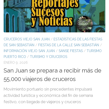
CRUCEROS VIEJO SAN JUAN
/
ESTADÍSTICAS DE LAS FIESTAS
DE SAN SEBASTIÁN
/
FIESTAS DE LA CALLE SAN SEBASTIÁN
/
INFORMACIÓN VIEJO SAN JUAN
/
SANSE FIESTAS
/
TURISMO
PUERTO RICO
/
TURISMO Y CRUCEROS
ENERO 9, 2026
San Juan se prepara a recibir más de
55,000 viajeros de cruceros
Movimiento portuario sin precedentes impulsará
actividad turística y económica del fin de semana
festivo, con llegada de viajeros y cruceros