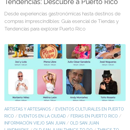
Tendencias: Descubre a Puerto Rico
Desde experiencias gastronómicas hasta destinos de
compras imprescindibles: Guía esencial de Tiendas y
Tendencias para explorar Puerto Rico
ARTISTAS Y ARTESANOS
/
EVENTOS CULTURALES EN PUERTO
RICO
/
EVENTOS EN LA CIUDAD
/
FERIAS EN PUERTO RICO
/
INFORMACIÓN VIEJO SAN JUAN
/
OLD SAN JUAN