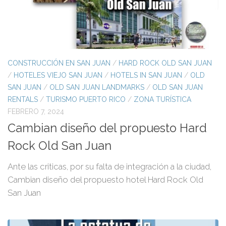
CONSTRUCCIÓN EN SAN JUAN
/
HARD ROCK OLD SAN JUAN
/
HOTELES VIEJO SAN JUAN
/
HOTELS IN SAN JUAN
/
OLD
SAN JUAN
/
OLD SAN JUAN LANDMARKS
/
OLD SAN JUAN
RENTALS
/
TURISMO PUERTO RICO
/
ZONA TURÍSTICA
FEBRERO 7, 2024
Cambian diseño del propuesto Hard
Rock Old San Juan
Ante las criticas, por su falta de integración a la ciudad,
Cambian diseño del propuesto hotel Hard Rock Old
San Juan