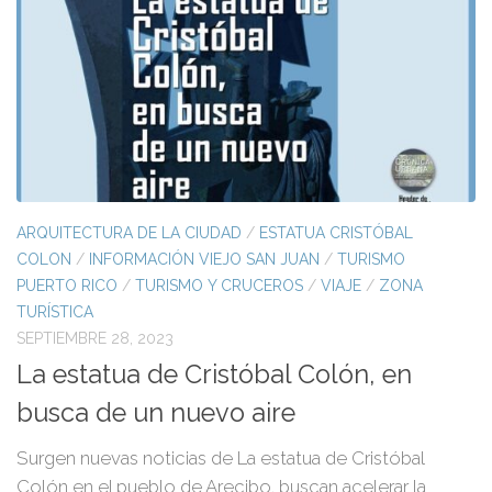
ARQUITECTURA DE LA CIUDAD
/
ESTATUA CRISTÓBAL
COLON
/
INFORMACIÓN VIEJO SAN JUAN
/
TURISMO
PUERTO RICO
/
TURISMO Y CRUCEROS
/
VIAJE
/
ZONA
TURÍSTICA
SEPTIEMBRE 28, 2023
La estatua de Cristóbal Colón, en
busca de un nuevo aire
Surgen nuevas noticias de La estatua de Cristóbal
Colón en el pueblo de Arecibo, buscan acelerar la