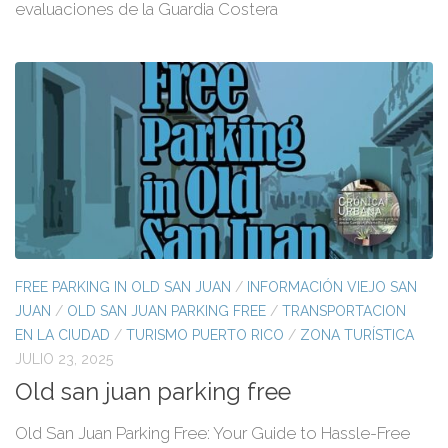
evaluaciones de la Guardia Costera
FREE PARKING IN OLD SAN JUAN
/
INFORMACIÓN VIEJO SAN
JUAN
/
OLD SAN JUAN PARKING FREE
/
TRANSPORTACION
EN LA CIUDAD
/
TURISMO PUERTO RICO
/
ZONA TURÍSTICA
JULIO 23, 2025
Old san juan parking free
Old San Juan Parking Free: Your Guide to Hassle-Free