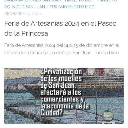
LANDMARKS
/
OLD SAN JUAN THINGS TO DO
/
THINGS TO
DO IN OLD SAN JUAN
/
TURISMO PUERTO RICO
DICIEMBRE 10, 2024
Feria de Artesanías 2024 en el Paseo
de la Princesa
Feria de Artesanías 2024 del 14 al 15 de diciembre en el
Paseo de la Princesa en el Viejo San Juan, Puerto Rico