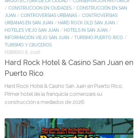
ARQUITECTURA DE LA CIUDAD
/
CONSERVACIÓN HISTÓRICA
/
CONSTRUCCION EN CIUDADES
/
CONSTRUCCIÓN EN SAN
JUAN
/
CONTROVERSIAS URBANAS
/
CONTROVERSIAS
URBANAS EN SAN JUAN
/
HARD ROCK OLD SAN JUAN
/
HOTELES VIEJO SAN JUAN
/
HOTELS IN SAN JUAN
/
INFORMACIÓN VIEJO SAN JUAN
/
TURISMO PUERTO RICO
/
TURISMO Y CRUCEROS
FEBRERO 8, 2026
Hard Rock Hotel & Casino San Juan en
Puerto Rico
Hard Rock Hotel & Casino San Juan en Puerto Rico,
Primer hotel de la franquicia comenzará su
construcción a mediados de 2026