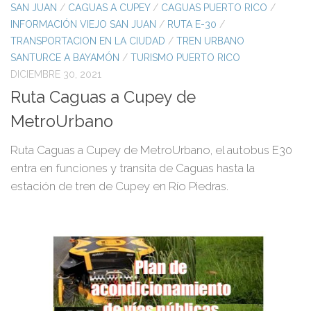
SAN JUAN
/
CAGUAS A CUPEY
/
CAGUAS PUERTO RICO
/
INFORMACIÓN VIEJO SAN JUAN
/
RUTA E-30
/
TRANSPORTACION EN LA CIUDAD
/
TREN URBANO
SANTURCE A BAYAMÓN
/
TURISMO PUERTO RICO
DICIEMBRE 30, 2021
Ruta Caguas a Cupey de
MetroUrbano
Ruta Caguas a Cupey de MetroUrbano, el autobus E30
entra en funciones y transita de Caguas hasta la
estación de tren de Cupey en Río Piedras.