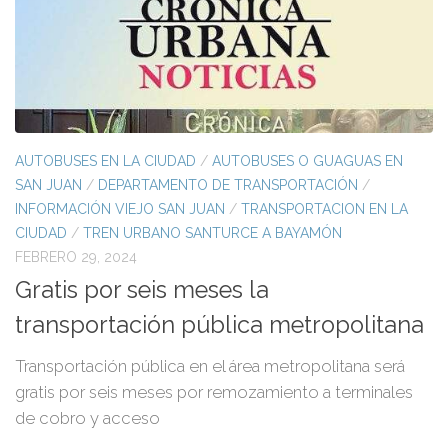
AUTOBUSES EN LA CIUDAD
/
AUTOBUSES O GUAGUAS EN
SAN JUAN
/
DEPARTAMENTO DE TRANSPORTACIÓN
/
INFORMACIÓN VIEJO SAN JUAN
/
TRANSPORTACION EN LA
CIUDAD
/
TREN URBANO SANTURCE A BAYAMÓN
FEBRERO 29, 2024
Gratis por seis meses la
transportación pública metropolitana
Transportación pública en el área metropolitana será
gratis por seis meses por remozamiento a terminales
de cobro y acceso