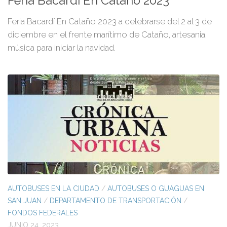
Feria Bacardí En Cataño 2023
Feria Bacardí En Cataño 2023 a celebrarse del 2 al 3 de
diciembre en el frente marítimo de Cataño, artesania,
música para iniciar la navidad.
AUTOBUSES EN LA CIUDAD
/
AUTOBUSES O GUAGUAS EN
SAN JUAN
/
DEPARTAMENTO DE TRANSPORTACIÓN
/
FONDOS FEDERALES
JUNIO 24, 2023