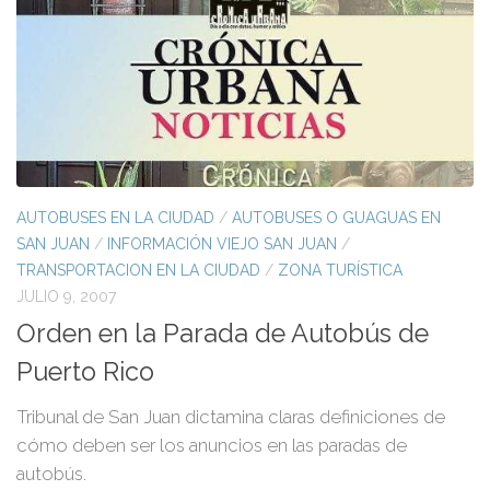
AUTOBUSES EN LA CIUDAD
/
AUTOBUSES O GUAGUAS EN
SAN JUAN
/
INFORMACIÓN VIEJO SAN JUAN
/
TRANSPORTACION EN LA CIUDAD
/
ZONA TURÍSTICA
JULIO 9, 2007
Orden en la Parada de Autobús de
Puerto Rico
Tribunal de San Juan dictamina claras definiciones de
cómo deben ser los anuncios en las paradas de
autobús.