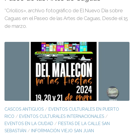
“Criollos», archivo fotográfico de El Nuevo Dia sobre
Caguas en el Paseo de las Artes de Caguas, Desde el 15
de marzo.
CASCOS ANTIGUOS
/
EVENTOS CULTURALES EN PUERTO
RICO
/
EVENTOS CULTURALES INTERNACIONALES
/
EVENTOS EN LA CIUDAD
/
FIESTAS DE LA CALLE SAN
SEBASTIÁN
/
INFORMACIÓN VIEJO SAN JUAN