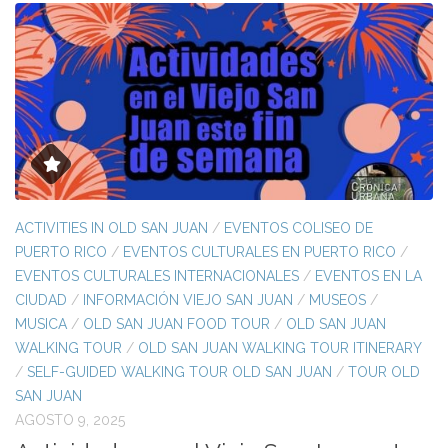
ACTIVITIES IN OLD SAN JUAN
/
EVENTOS COLISEO DE
PUERTO RICO
/
EVENTOS CULTURALES EN PUERTO RICO
/
EVENTOS CULTURALES INTERNACIONALES
/
EVENTOS EN LA
CIUDAD
/
INFORMACIÓN VIEJO SAN JUAN
/
MUSEOS
/
MUSICA
/
OLD SAN JUAN FOOD TOUR
/
OLD SAN JUAN
WALKING TOUR
/
OLD SAN JUAN WALKING TOUR ITINERARY
/
SELF-GUIDED WALKING TOUR OLD SAN JUAN
/
TOUR OLD
SAN JUAN
AGOSTO 9, 2025