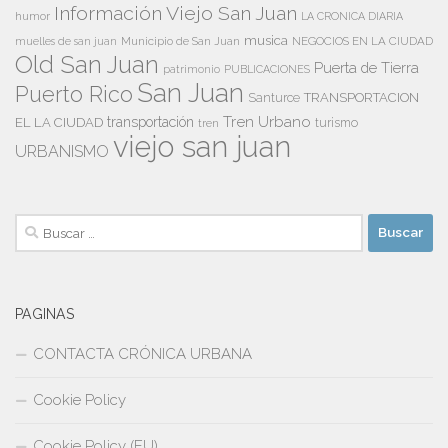
Información Viejo San Juan
humor
LA CRONICA DIARIA
musica
Municipio de San Juan
NEGOCIOS EN LA CIUDAD
muelles de san juan
Old San Juan
Puerta de Tierra
patrimonio
PUBLICACIONES
San Juan
Puerto Rico
TRANSPORTACION
Santurce
Tren Urbano
transportación
EL LA CIUDAD
tren
turismo
viejo san juan
URBANISMO
Buscar:
PAGINAS
CONTACTA CRÓNICA URBANA
Cookie Policy
Cookie Policy (EU)