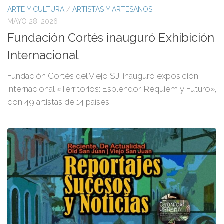
ARTE Y CULTURA
/
ARTISTAS Y ARTESANOS
MAYO 28, 2026
Fundación Cortés inauguró Exhibición
Internacional
Fundación Cortés del Viejo SJ, inauguró exposición
internacional «Territorios: Esplendor, Réquiem y Futuro»,
con 49 artistas de 14 países.