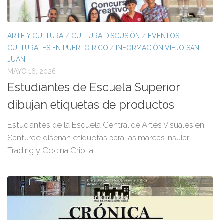
ARTE Y CULTURA
/
CULTURA DISCUSIÓN
/
EVENTOS
CULTURALES EN PUERTO RICO
/
INFORMACIÓN VIEJO SAN
JUAN
MAYO 16, 2026
Estudiantes de Escuela Superior
dibujan etiquetas de productos
Estudiantes de la Escuela Central de Artes Visuales en
Santurce diseñan etiquetas para las marcas Insular
Trading y Cocina Criolla