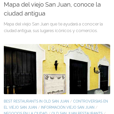
Mapa del viejo San Juan, conoce la
ciudad antigua
Mapa del viejo San Juan que te ayudará a conocer la
ciudad antigua, sus lugares icónicos y comercios.
BEST RESTAURANTS IN OLD SAN JUAN
/
CONTROVERSIAS EN
EL VIEJO SAN JUAN
/
INFORMACIÓN VIEJO SAN JUAN
/
NEGOCIOS EN LA CIUDAD
/
OLD SAN JUAN RESTAURANTS
/