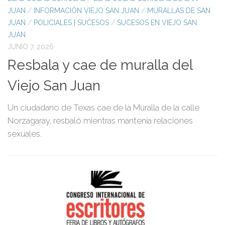
JUAN
/
INFORMACIÓN VIEJO SAN JUAN
/
MURALLAS DE SAN
S
JUAN
/
POLICIALES | SUCESOS
/
SUCESOS EN VIEJO SAN
M
JUAN
I
JUNIO 7, 2026
N
a
Resbala y cae de muralla del
h
Viejo San Juan
En
Un ciudadano de Texas cae de la Muralla de la calle
ne
Norzagaray, resbaló mientras mantenía relaciones
y 
sexuales.