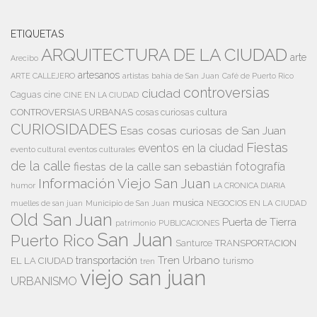
ETIQUETAS
ARQUITECTURA DE LA CIUDAD
arte
Arecibo
artesanos
artistas
bahía de San Juan
ARTE CALLEJERO
Café de Puerto Rico
controversias
ciudad
Caguas
cine
CINE EN LA CIUDAD
cultura
CONTROVERSIAS URBANAS
cosas curiosas
CURIOSIDADES
Esas cosas curiosas de San Juan
Fiestas
eventos en la ciudad
evento cultural
eventos culturales
de la calle
fiestas de la calle san sebastián
fotografía
Información Viejo San Juan
humor
LA CRONICA DIARIA
musica
Municipio de San Juan
NEGOCIOS EN LA CIUDAD
muelles de san juan
Old San Juan
Puerta de Tierra
patrimonio
PUBLICACIONES
San Juan
Puerto Rico
TRANSPORTACION
Santurce
Tren Urbano
transportación
EL LA CIUDAD
tren
turismo
viejo san juan
URBANISMO