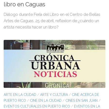
libro en Caguas
Diálogo durante Feria del Libro en el Centro de Bellas
Artes de Caguas, 25 de abril, reflexion de ¿cuándo un
artista necesita hacer un libro?
ARTE EN LA CIUDAD
/
ARTE Y CULTURA
/
CINE ACERCA DE
PUERTO RICO
/
CINE EN LA CIUDAD
/
CINES EN SAN JUAN
/
EVENTOS CULTURALES EN PUERTO RICO
/
EVENTOS EN LA