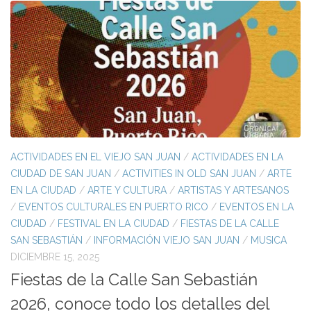
ACTIVIDADES EN EL VIEJO SAN JUAN
/
ACTIVIDADES EN LA
CIUDAD DE SAN JUAN
/
ACTIVITIES IN OLD SAN JUAN
/
ARTE
EN LA CIUDAD
/
ARTE Y CULTURA
/
ARTISTAS Y ARTESANOS
/
EVENTOS CULTURALES EN PUERTO RICO
/
EVENTOS EN LA
CIUDAD
/
FESTIVAL EN LA CIUDAD
/
FIESTAS DE LA CALLE
SAN SEBASTIÁN
/
INFORMACIÓN VIEJO SAN JUAN
/
MUSICA
DICIEMBRE 15, 2025
Fiestas de la Calle San Sebastián
2026, conoce todo los detalles del