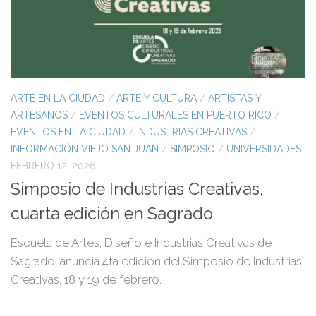
ARTE EN LA CIUDAD
/
ARTE Y CULTURA
/
ARTISTAS Y
ARTESANOS
/
EVENTOS CULTURALES EN PUERTO RICO
/
EVENTOS EN LA CIUDAD
/
INDUSTRIAS CREATIVAS
/
INFORMACIÓN VIEJO SAN JUAN
/
SIMPOSIO
/
UNIVERSIDADES
FEBRERO 12, 2026
Simposio de Industrias Creativas,
cuarta edición en Sagrado
Escuela de Artes, Diseño e Industrias Creativas de
Sagrado, anuncia 4ta edición del Simposio de Industrias
Creativas, 18 y 19 de febrero.