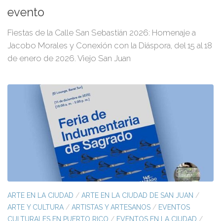
evento
Fiestas de la Calle San Sebastián 2026: Homenaje a
Jacobo Morales y Conexión con la Diáspora, del 15 al 18
de enero de 2026. Viejo San Juan
ARTE EN LA CIUDAD
/
ARTE EN LA CIUDAD DE SAN JUAN
/
ARTE Y CULTURA
/
ARTISTAS Y ARTESANOS
/
EVENTOS
CULTURALES EN PUERTO RICO
/
EVENTOS EN LA CIUDAD
/