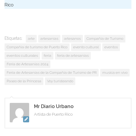
Rico
Etiquetas:
arte
artesanías
artesanos
Compañía de Turismo
Compañía de turismo de Puerto Rico
evento cultural
eventos
eventos culturales
feria
feria de artesanías
Feria de Artesanías 2024
Feria de Artesanías de la Compañía de Turismo de PR
musica en vivo
Paseo de la Princesa
Voy turisteando
Mr Diario Urbano
Artista de Puerto Rico