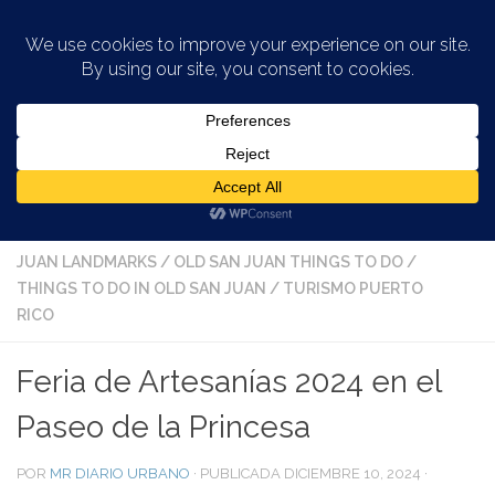
Saltar al contenido
ARTISTAS Y ARTESANOS
/
EVENTOS CULTURALES EN
PUERTO RICO
/
EVENTOS EN LA CIUDAD
/
FERIAS EN
PUERTO RICO
/
INFORMACIÓN VIEJO SAN JUAN
/
OLD SAN
JUAN LANDMARKS
/
OLD SAN JUAN THINGS TO DO
/
THINGS TO DO IN OLD SAN JUAN
/
TURISMO PUERTO
RICO
Feria de Artesanías 2024 en el
Paseo de la Princesa
POR
MR DIARIO URBANO
· PUBLICADA
DICIEMBRE 10, 2024
·