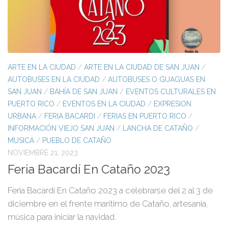
ARTE EN LA CIUDAD
/
ARTE EN LA CIUDAD DE SAN JUAN
/
AUTOBUSES EN LA CIUDAD
/
AUTOBUSES O GUAGUAS EN
SAN JUAN
/
BAHÍA DE SAN JUAN
/
EVENTOS CULTURALES EN
PUERTO RICO
/
EVENTOS EN LA CIUDAD
/
EXPRESION
URBANA
/
FERIA BACARDI
/
FERIAS EN PUERTO RICO
/
INFORMACIÓN VIEJO SAN JUAN
/
LANCHA DE CATAÑO
/
MUSICA
/
PUEBLO DE CATAÑO
NOVIEMBRE 21, 2023
Feria Bacardí En Cataño 2023
Feria Bacardí En Cataño 2023 a celebrarse del 2 al 3 de
diciembre en el frente marítimo de Cataño, artesania,
música para iniciar la navidad.