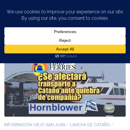
Saltar al contenido
CATEGORÍA:
LANCHA DE CATAÑO
INFORMACIÓN VIEJO SAN JUAN
/
LANCHA DE CATAÑO
/