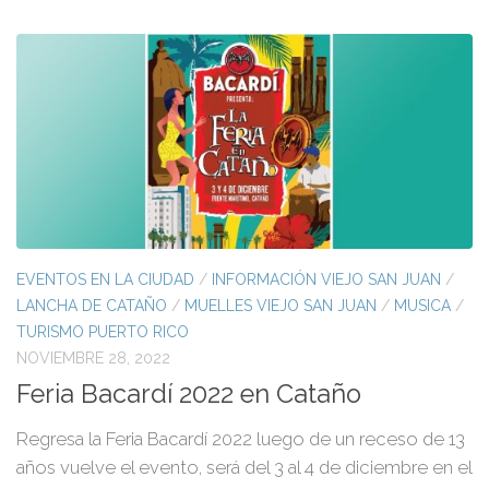
EVENTOS EN LA CIUDAD
/
INFORMACIÓN VIEJO SAN JUAN
/
LANCHA DE CATAÑO
/
MUELLES VIEJO SAN JUAN
/
MUSICA
/
TURISMO PUERTO RICO
NOVIEMBRE 28, 2022
Feria Bacardí 2022 en Cataño
Regresa la Feria Bacardí 2022 luego de un receso de 13
años vuelve el evento, será del 3 al 4 de diciembre en el