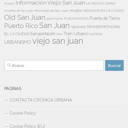
Información Viejo San Juan
humor
LA CRONICA DIARIA
musica
Municipio de San Juan
NEGOCIOS EN LA CIUDAD
muelles de san juan
Old San Juan
Puerta de Tierra
patrimonio
PUBLICACIONES
San Juan
Puerto Rico
TRANSPORTACION
Santurce
Tren Urbano
transportación
EL LA CIUDAD
tren
turismo
viejo san juan
URBANISMO
Buscar:
PAGINAS
CONTACTA CRÓNICA URBANA
Cookie Policy
Cookie Policy (EU)