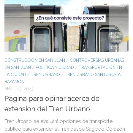
CONSTRUCCIÓN EN SAN JUAN
/
CONTROVERSIAS URBANAS
EN SAN JUAN
/
POLITICA Y CIUDAD
/
TRANSPORTACION EN
LA CIUDAD
/
TREN URBANO
/
TREN URBANO SANTURCE A
BAYAMÓN
ABRIL 23, 2023
Página para opinar acerca de
extension del Tren Urbano
Tren Urbano, se evaluará opciones de transporte
público para extender el Tren desde Sagrado Corazón