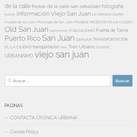
de la calle
fiestas de la calle san sebastián
fotografía
Información Viejo San Juan
humor
LA CRONICA DIARIA
musica
Municipio de San Juan
NEGOCIOS EN LA CIUDAD
muelles de san juan
Old San Juan
Puerta de Tierra
patrimonio
PUBLICACIONES
San Juan
Puerto Rico
TRANSPORTACION
Santurce
Tren Urbano
transportación
EL LA CIUDAD
tren
turismo
viejo san juan
URBANISMO
Buscar:
PAGINAS
CONTACTA CRÓNICA URBANA
Cookie Policy