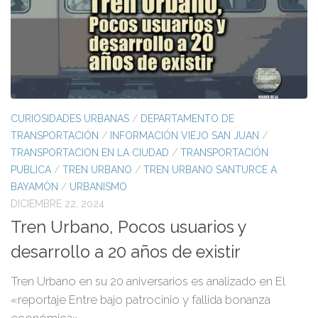
CURIOSIDADES URBANAS
/
DEPARTAMENTO DE
TRANSPORTACIÓN
/
INFORMACIÓN VIEJO SAN JUAN
/
TRANSPORTACION EN LA CIUDAD
/
TRANSPORTACIÓN
PUBLICA
/
TREN URBANO
/
TREN URBANO SANTURCE A
BAYAMÓN
/
URBANISMO
DICIEMBRE 22, 2024
Tren Urbano, Pocos usuarios y
desarrollo a 20 años de existir
Tren Urbano en su 20 aniversarios es analizado en El
«reportaje Entre bajo patrocinio y fallida bonanza