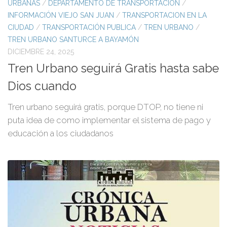
URBANAS
/
DEPARTAMENTO DE TRANSPORTACIÓN
/
INFORMACIÓN VIEJO SAN JUAN
/
TRANSPORTACION EN LA
CIUDAD
/
TRANSPORTACIÓN PUBLICA
/
TREN URBANO
/
TREN URBANO SANTURCE A BAYAMÓN
DICIEMBRE 24, 2025
Tren Urbano seguirá Gratis hasta sabe
Dios cuando
Tren urbano seguirá gratis, porque DTOP, no tiene ni
puta idea de como implementar el sistema de pago y
educación a los ciudadanos