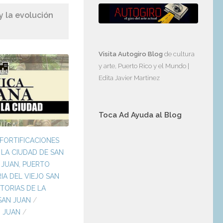
y la evolución
Visita Autogiro Blog
de cultura
y arte, Puerto Rico y el Mundo |
Edita Javier Martinez
Toca Ad Ayuda al Blog
FORTIFICACIONES
 LA CIUDAD DE SAN
 JUAN, PUERTO
IA DEL VIEJO SAN
STORIAS DE LA
SAN JUAN
/
N JUAN
/