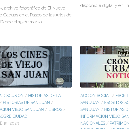
disponible digital y en lí
s», archivo fotográfico de El Nuevo
e Caguas en el Paseo de las Artes de
Desde el 15 de marzo.
 DISCUSIÓN
/
HISTORIAS DE LA
ACCIÓN SOCIAL
/
ESCRI
/
HISTORIAS DE SAN JUAN
/
SAN JUAN
/
ESCRITOS S
CIÓN VIEJO SAN JUAN
/
LIBROS
/
SAN JUAN
/
HISTORIAS D
SOBRE CIUDAD
INFORMACIÓN VIEJO SA
 19, 2023
NACIONALES
/
PATRIMON