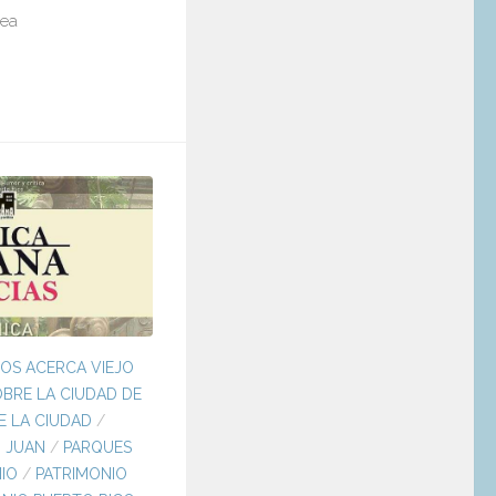
nea
TOS ACERCA VIEJO
OBRE LA CIUDAD DE
E LA CIUDAD
/
N JUAN
/
PARQUES
IO
/
PATRIMONIO