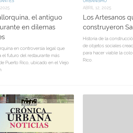
RANTES
URBANISMO
 2025
ABRIL 12, 2025
llorquina, el antiguo
Los Artesanos q
urante en dilemas
construyeron Sa
es
Historia de la construcc
de objetos sociales crea
rquina en controversia legal que
para hacer viable la col
el futuro del restaurante más
Rico.
de Puerto Rico, ubicado en el Viejo
n