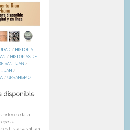
IUDAD
/
HISTORIA
UAN
/
HISTORIAS DE
DE SAN JUAN
/
N JUAN
/
CA
/
URBANISMO
 disponible
 histórico de la
proyecto
ros históricos ahora