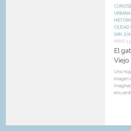
CURIOSI
URBANA
HISTORI
CIUDAD 
SAN JU
MAYO 13
El ga
Viejo
Una hoja
imagen d
imaginac
encuentr