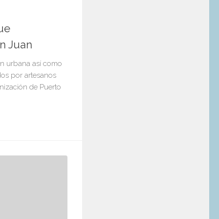
ue
n Juan
ión urbana así como
dos por artesanos
onización de Puerto