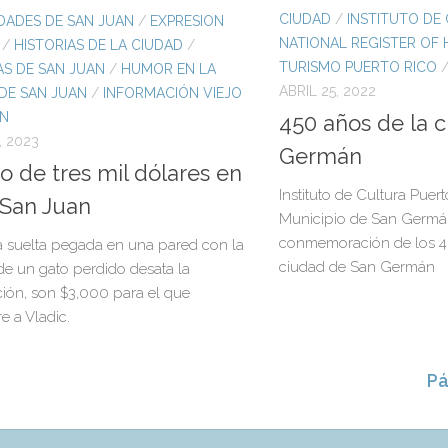
CIUDAD
/
INSTITUTO DE
DADES DE SAN JUAN
/
EXPRESION
NATIONAL REGISTER OF 
/
HISTORIAS DE LA CIUDAD
/
TURISMO PUERTO RICO
AS DE SAN JUAN
/
HUMOR EN LA
ABRIL 25, 2022
DE SAN JUAN
/
INFORMACIÓN VIEJO
AN
450 años de la 
, 2023
Germán
to de tres mil dólares en
Instituto de Cultura Puert
 San Juan
Municipio de San Germán
conmemoración de los 4
 suelta pegada en una pared con la
ciudad de San Germán
e un gato perdido desata la
ión, son $3,000 para el que
e a Vladic.
Pá