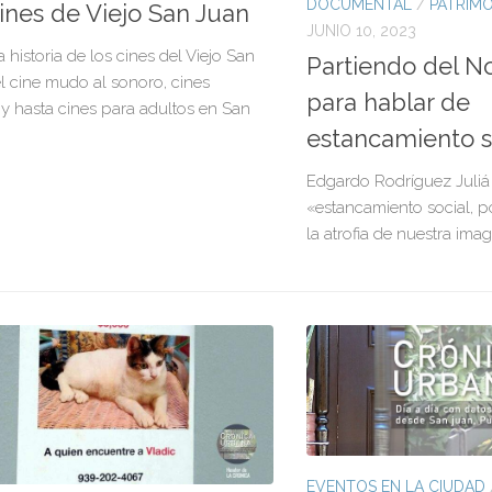
DOCUMENTAL
/
PATRIMO
ines de Viejo San Juan
JUNIO 10, 2023
a historia de los cines del Viejo San
Partiendo del 
l cine mudo al sonoro, cines
para hablar de
s y hasta cines para adultos en San
estancamiento s
Edgardo Rodríguez Juliá
«estancamiento social, p
la atrofia de nuestra ima
EVENTOS EN LA CIUDAD