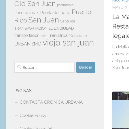
RESTAU
Old San Juan
patrimonio
MAYO 2,
Puerto
Puerta de Tierra
PUBLICACIONES
La Ma
San Juan
Rico
Santurce
Resta
TRANSPORTACION EL LA CIUDAD
legal
Tren Urbano
transportación
tren
turismo
viejo san juan
URBANISMO
La Mallo
amenaza 
antiguo 
Buscar:
San Jua
PAGINAS
CONTACTA CRÓNICA URBANA
Cookie Policy
Cookie Policy (EU)