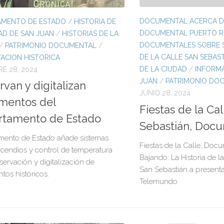
DOCUMENTAL ACERCA D
AMENTO DE ESTADO
/
HISTORIA DE
DOCUMENTAL PUERTO R
AD DE SAN JUAN
/
HISTORIAS DE LA
DOCUMENTALES SOBRE 
/
PATRIMONIO DOCUMENTAL
/
DE LA CALLE SAN SEBAS
ACION HISTORICA
DE LA CIUDAD
/
INFORMA
RE 28, 2024
JUAN
/
PATRIMONIO DO
rvan y digitalizan
JUNIO 28, 2024
mentos del
Fiestas de la Ca
rtamento de Estado
Sebastián, Doc
mento de Estado añade sistemas
Fiestas de la Calle, Doc
ncendios y control de temperatura
Bajando: La Historia de la
servación y digitalización de
San Sebastián a presenta
os históricos.
Telemundo