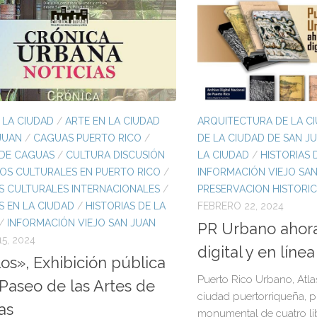
 LA CIUDAD
/
ARTE EN LA CIUDAD
ARQUITECTURA DE LA C
JUAN
/
CAGUAS PUERTO RICO
/
DE LA CIUDAD DE SAN J
 DE CAGUAS
/
CULTURA DISCUSIÓN
LA CIUDAD
/
HISTORIAS 
OS CULTURALES EN PUERTO RICO
/
INFORMACIÓN VIEJO SA
S CULTURALES INTERNACIONALES
/
PRESERVACION HISTORI
 EN LA CIUDAD
/
HISTORIAS DE LA
FEBRERO 22, 2024
/
INFORMACIÓN VIEJO SAN JUAN
PR Urbano ahora
5, 2024
digital y en línea
llos», Exhibición pública
Puerto Rico Urbano, Atlas
 Paseo de las Artes de
ciudad puertorriqueña, 
as
monumental de cuatro lib