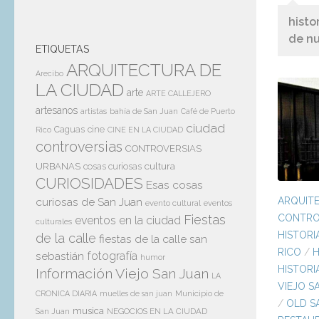
histo
de nu
ETIQUETAS
ARQUITECTURA DE
Arecibo
LA CIUDAD
arte
ARTE CALLEJERO
artesanos
artistas
bahía de San Juan
Café de Puerto
ciudad
Caguas
cine
Rico
CINE EN LA CIUDAD
controversias
CONTROVERSIAS
cultura
URBANAS
cosas curiosas
CURIOSIDADES
Esas cosas
ARQUITE
curiosas de San Juan
evento cultural
eventos
CONTROV
Fiestas
eventos en la ciudad
culturales
HISTORI
de la calle
fiestas de la calle san
RICO
/
H
sebastián
fotografía
humor
HISTORI
Información Viejo San Juan
LA
VIEJO S
Municipio de
CRONICA DIARIA
muelles de san juan
/
OLD S
musica
San Juan
NEGOCIOS EN LA CIUDAD