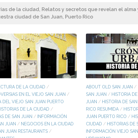
rias de la ciudad, Relatos y secretos que revelan el alma 
estra ciudad de San Juan, Puerto Rico
CTURA DE LA CIUDAD
/
ABOUT OLD SAN JUAN
/
ERSIAS EN EL VIEJO SAN JUAN
/
SAN JUAN
/
HISTORIA DE
A DEL VIEJO SAN JUAN PUERTO
JUAN
/
HISTORIA DE SAN
ISTORIAS DE LA CIUDAD
/
RICO RESUMIDA
/
HISTOR
AS DE SAN JUAN
/
INFORMACIÓN
JUAN PUERTO RICO
/
HI
AN JUAN
/
NEGOCIOS EN LA CIUDAD
CIUDAD
/
HISTORIAS DE 
AN JUAN RESTAURANTS
/
INFORMACIÓN VIEJO SA