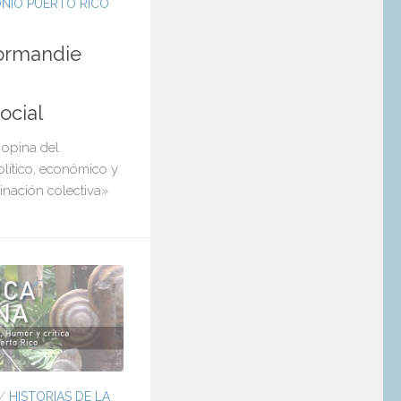
NIO PUERTO RICO
Normandie
ocial
 opina del
olítico, económico y
ginación colectiva»
/
HISTORIAS DE LA