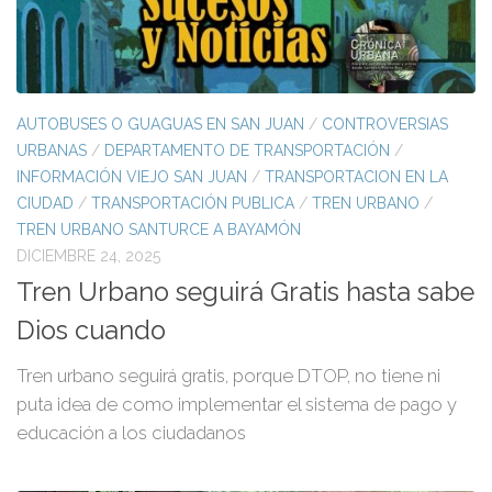
AUTOBUSES O GUAGUAS EN SAN JUAN
/
CONTROVERSIAS
URBANAS
/
DEPARTAMENTO DE TRANSPORTACIÓN
/
INFORMACIÓN VIEJO SAN JUAN
/
TRANSPORTACION EN LA
CIUDAD
/
TRANSPORTACIÓN PUBLICA
/
TREN URBANO
/
TREN URBANO SANTURCE A BAYAMÓN
DICIEMBRE 24, 2025
Tren Urbano seguirá Gratis hasta sabe
Dios cuando
Tren urbano seguirá gratis, porque DTOP, no tiene ni
puta idea de como implementar el sistema de pago y
educación a los ciudadanos