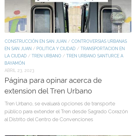
CONSTRUCCIÓN EN SAN JUAN
/
CONTROVERSIAS URBANAS
EN SAN JUAN
/
POLITICA Y CIUDAD
/
TRANSPORTACION EN
LA CIUDAD
/
TREN URBANO
/
TREN URBANO SANTURCE A
BAYAMÓN
ABRIL 23, 2023
Página para opinar acerca de
extension del Tren Urbano
Tren Urbano, se evaluará opciones de transporte
público para extender el Tren desde Sagrado Corazón
al Distrito del Centro de Convenciones