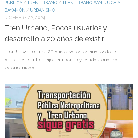
PUBLICA
/
TREN URBANO
/
TREN URBANO SANTURCE A
BAYAMÓN
/
URBANISMO
DICIEMBRE 22, 2024
Tren Urbano, Pocos usuarios y
desarrollo a 20 años de existir
Tren Urbano en su 20 aniversarios es analizado en El
«reportaje Entre bajo patrocinio y fallida bonanza
económica»