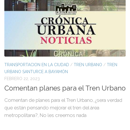
TRANSPORTACION EN LA CIUDAD
/
TREN URBANO
/
TREN
URBANO SANTURCE A BAYAMÓN
FEBRERO 22, 2023
Comentan planes para el Tren Urbano
Comentan de planes para el Tren Urbano, ¿sera verdad
que están pensando mejorar el tren del área
metropolitana?, No les creemos nada