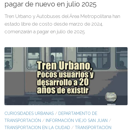
pagar de nuevo en julio 2025
Tren Urbano y Autobuses del Área Metropolitana han
estado libre de costo desde marzo de 2024,
comenzarán a pagar en julio de 2025
CURIOSIDADES URBANAS
/
DEPARTAMENTO DE
TRANSPORTACIÓN
/
INFORMACIÓN VIEJO SAN JUAN
/
TRANSPORTACION EN LA CIUDAD
/
TRANSPORTACIÓN