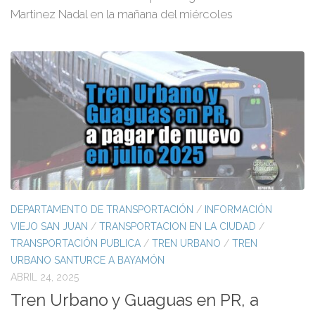
Martinez Nadal en la mañana del miércoles
DEPARTAMENTO DE TRANSPORTACIÓN
/
INFORMACIÓN
VIEJO SAN JUAN
/
TRANSPORTACION EN LA CIUDAD
/
TRANSPORTACIÓN PUBLICA
/
TREN URBANO
/
TREN
URBANO SANTURCE A BAYAMÓN
ABRIL 24, 2025
Tren Urbano y Guaguas en PR, a