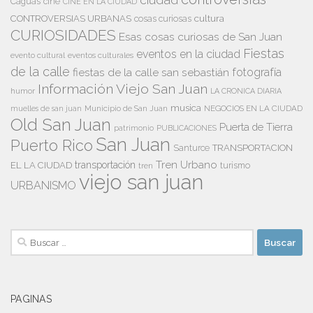
ciudad
Caguas
cine
CINE EN LA CIUDAD
cultura
CONTROVERSIAS URBANAS
cosas curiosas
CURIOSIDADES
Esas cosas curiosas de San Juan
Fiestas
eventos en la ciudad
evento cultural
eventos culturales
de la calle
fiestas de la calle san sebastián
fotografía
Información Viejo San Juan
humor
LA CRONICA DIARIA
musica
Municipio de San Juan
NEGOCIOS EN LA CIUDAD
muelles de san juan
Old San Juan
Puerta de Tierra
patrimonio
PUBLICACIONES
San Juan
Puerto Rico
TRANSPORTACION
Santurce
Tren Urbano
transportación
EL LA CIUDAD
tren
turismo
viejo san juan
URBANISMO
Buscar:
PAGINAS