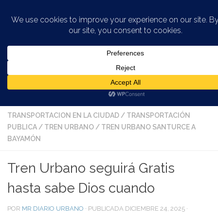
Saltar al contenido
AUTOBUSES O GUAGUAS EN SAN JUAN
/
CONTROVERSIAS URBANAS
/
DEPARTAMENTO DE
TRANSPORTACIÓN
/
INFORMACIÓN VIEJO SAN JUAN
/
TRANSPORTACION EN LA CIUDAD
/
TRANSPORTACIÓN
PUBLICA
/
TREN URBANO
/
TREN URBANO SANTURCE A
BAYAMÓN
Tren Urbano seguirá Gratis
hasta sabe Dios cuando
POR
MR DIARIO URBANO
· PUBLICADA
DICIEMBRE 24, 2025
·