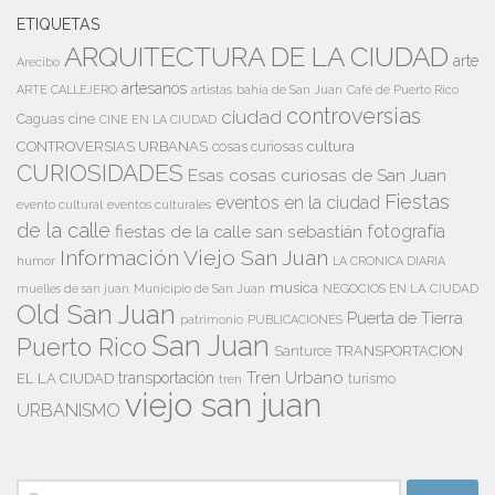
ETIQUETAS
ARQUITECTURA DE LA CIUDAD
arte
Arecibo
artesanos
artistas
bahía de San Juan
ARTE CALLEJERO
Café de Puerto Rico
controversias
ciudad
Caguas
cine
CINE EN LA CIUDAD
cultura
CONTROVERSIAS URBANAS
cosas curiosas
CURIOSIDADES
Esas cosas curiosas de San Juan
Fiestas
eventos en la ciudad
evento cultural
eventos culturales
de la calle
fiestas de la calle san sebastián
fotografía
Información Viejo San Juan
humor
LA CRONICA DIARIA
musica
Municipio de San Juan
NEGOCIOS EN LA CIUDAD
muelles de san juan
Old San Juan
Puerta de Tierra
patrimonio
PUBLICACIONES
San Juan
Puerto Rico
TRANSPORTACION
Santurce
Tren Urbano
transportación
EL LA CIUDAD
tren
turismo
viejo san juan
URBANISMO
Buscar: