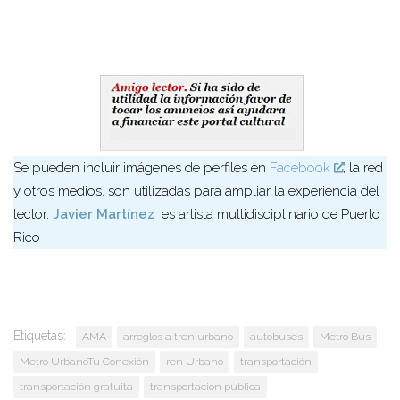
Se pueden incluir imágenes de perfiles en
Facebook
, la red
y otros medios. son utilizadas para ampliar la experiencia del
lector.
Javier Martínez
es artista multidisciplinario de Puerto
Rico
Etiquetas:
AMA
arreglos a tren urbano
autobuses
Metro Bus
Metro UrbanoTu Conexión
ren Urbano
transportación
transportación gratuita
transportación publica