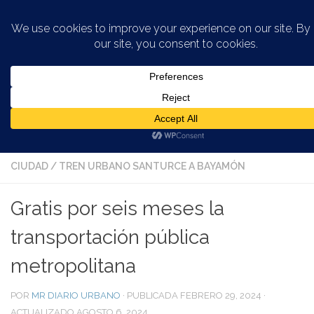
Saltar al contenido
AUTOBUSES EN LA CIUDAD
/
AUTOBUSES O GUAGUAS EN
SAN JUAN
/
DEPARTAMENTO DE TRANSPORTACIÓN
/
INFORMACIÓN VIEJO SAN JUAN
/
TRANSPORTACION EN LA
CIUDAD
/
TREN URBANO SANTURCE A BAYAMÓN
Gratis por seis meses la
transportación pública
metropolitana
POR
MR DIARIO URBANO
· PUBLICADA
FEBRERO 29, 2024
·
ACTUALIZADO
AGOSTO 6, 2024