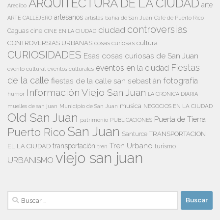
ARQUITECTURA DE LA CIUDAD
arte
Arecibo
artesanos
artistas
bahía de San Juan
ARTE CALLEJERO
Café de Puerto Rico
controversias
ciudad
Caguas
cine
CINE EN LA CIUDAD
cultura
CONTROVERSIAS URBANAS
cosas curiosas
CURIOSIDADES
Esas cosas curiosas de San Juan
Fiestas
eventos en la ciudad
evento cultural
eventos culturales
de la calle
fiestas de la calle san sebastián
fotografía
Información Viejo San Juan
humor
LA CRONICA DIARIA
musica
Municipio de San Juan
NEGOCIOS EN LA CIUDAD
muelles de san juan
Old San Juan
Puerta de Tierra
patrimonio
PUBLICACIONES
San Juan
Puerto Rico
TRANSPORTACION
Santurce
Tren Urbano
transportación
EL LA CIUDAD
tren
turismo
viejo san juan
URBANISMO
Buscar: