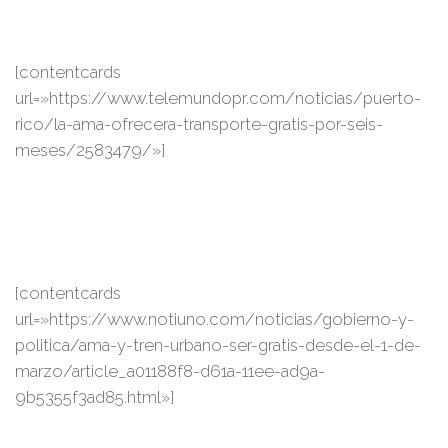
[contentcards
url=»https://www.telemundopr.com/noticias/puerto-
rico/la-ama-ofrecera-transporte-gratis-por-seis-
meses/2583479/»]
[contentcards
url=»https://www.notiuno.com/noticias/gobierno-y-
politica/ama-y-tren-urbano-ser-gratis-desde-el-1-de-
marzo/article_a01188f8-d61a-11ee-ad9a-
9b5355f3ad85.html»]