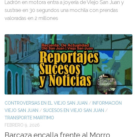
Ladrón en motora entra a joyería de Viejo San Juan y
sustrae en 30 segundos una mochila con prendas
valoradas en 2 millones
CONTROVERSIAS EN EL VIEJO SAN JUAN
/
INFORMACIÓN
VIEJO SAN JUAN
/
SUCESOS EN VIEJO SAN JUAN
/
TRANSPORTE MARÍTIMO
FEBRERO 9, 2026
Barcaza encalla frente al Morro