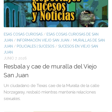
ESAS COSAS CURIOSAS
/
ESAS COSAS CURIOSAS DE SAN
JUAN
/
INFORMACIÓN VIEJO SAN JUAN
/
MURALLAS DE SAN
JUAN
/
POLICIALES | SUCESOS
/
SUCESOS EN VIEJO SAN
JUAN
JUNIO 7, 2026
Resbala y cae de muralla del Viejo
San Juan
Un ciudadano de Texas cae de la Muralla de la calle
Norzagaray, resbaló mientras mantenía relaciones
sexuales.