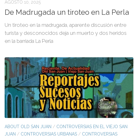
AGOSTO 10, 2025
De Madrugada un tiroteo en La Perla
Un tiroteo en la madrugada, aparente discusión entre
turista y desconocidos deja un muerto y dos heridos
en la barriada La Perla
ABOUT OLD SAN JUAN
/
CONTROVERSIAS EN EL VIEJO SAN
JUAN
/
CONTROVERSIAS URBANAS
/
CONTROVERSIAS