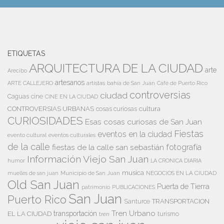
ETIQUETAS
ARQUITECTURA DE LA CIUDAD
arte
Arecibo
artesanos
artistas
bahía de San Juan
ARTE CALLEJERO
Café de Puerto Rico
controversias
ciudad
Caguas
cine
CINE EN LA CIUDAD
cultura
CONTROVERSIAS URBANAS
cosas curiosas
CURIOSIDADES
Esas cosas curiosas de San Juan
Fiestas
eventos en la ciudad
evento cultural
eventos culturales
de la calle
fiestas de la calle san sebastián
fotografía
Información Viejo San Juan
humor
LA CRONICA DIARIA
musica
Municipio de San Juan
NEGOCIOS EN LA CIUDAD
muelles de san juan
Old San Juan
Puerta de Tierra
patrimonio
PUBLICACIONES
San Juan
Puerto Rico
TRANSPORTACION
Santurce
Tren Urbano
transportación
EL LA CIUDAD
tren
turismo