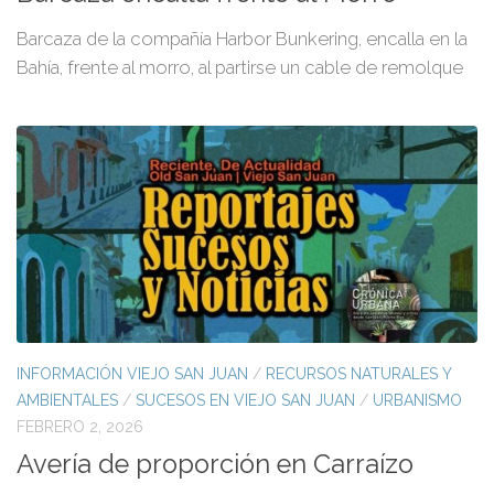
Barcaza de la compañía Harbor Bunkering, encalla en la
Bahía, frente al morro, al partirse un cable de remolque
INFORMACIÓN VIEJO SAN JUAN
/
RECURSOS NATURALES Y
AMBIENTALES
/
SUCESOS EN VIEJO SAN JUAN
/
URBANISMO
FEBRERO 2, 2026
Avería de proporción en Carraízo