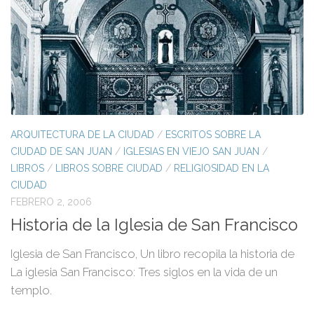
ARQUITECTURA DE LA CIUDAD
/
ESCRITOS SOBRE LA
CIUDAD DE SAN JUAN
/
IGLESIAS EN VIEJO SAN JUAN
/
LIBROS
/
LIBROS SOBRE CIUDAD
/
RELIGIOSIDAD EN LA
CIUDAD
FEBRERO 2, 2006
Historia de la Iglesia de San Francisco
Iglesia de San Francisco, Un libro recopila la historia de
La iglesia San Francisco: Tres siglos en la vida de un
templo.