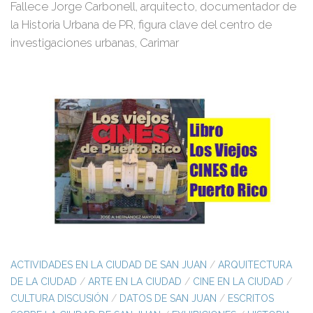
Fallece Jorge Carbonell, arquitecto, documentador de
la Historia Urbana de PR, figura clave del centro de
investigaciones urbanas, Carimar
ACTIVIDADES EN LA CIUDAD DE SAN JUAN
/
ARQUITECTURA
DE LA CIUDAD
/
ARTE EN LA CIUDAD
/
CINE EN LA CIUDAD
/
CULTURA DISCUSIÓN
/
DATOS DE SAN JUAN
/
ESCRITOS