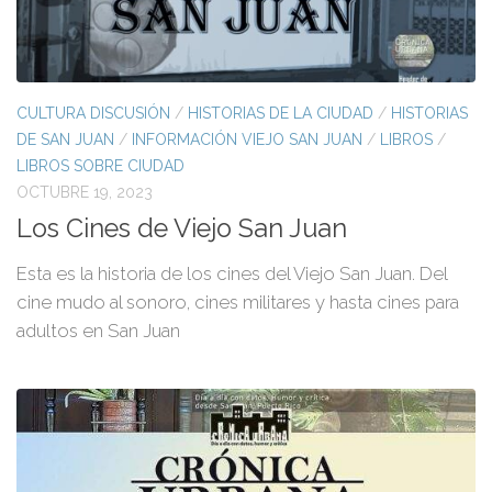
CULTURA DISCUSIÓN
/
HISTORIAS DE LA CIUDAD
/
HISTORIAS
DE SAN JUAN
/
INFORMACIÓN VIEJO SAN JUAN
/
LIBROS
/
LIBROS SOBRE CIUDAD
OCTUBRE 19, 2023
Los Cines de Viejo San Juan
Esta es la historia de los cines del Viejo San Juan. Del
cine mudo al sonoro, cines militares y hasta cines para
adultos en San Juan