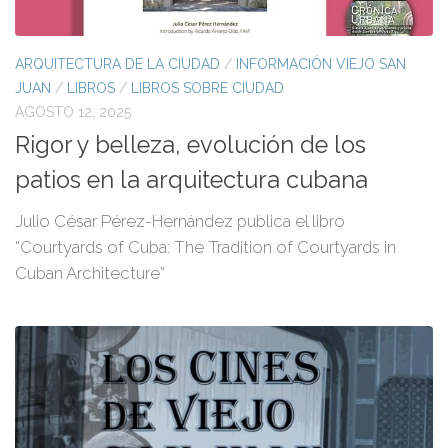
ARQUITECTURA DE LA CIUDAD
/
INFORMACIÓN VIEJO SAN
JUAN
/
LIBROS
/
LIBROS SOBRE CIUDAD
AGOSTO 12, 2025
Rigor y belleza, evolución de los
patios en la arquitectura cubana
Julio César Pérez-Hernández publica el libro
“Courtyards of Cuba: The Tradition of Courtyards in
Cuban Architecture”