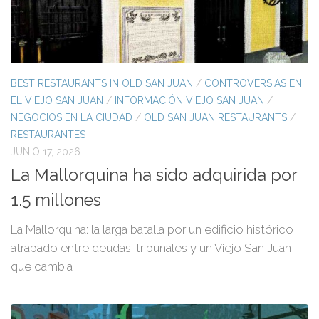
BEST RESTAURANTS IN OLD SAN JUAN
/
CONTROVERSIAS EN
EL VIEJO SAN JUAN
/
INFORMACIÓN VIEJO SAN JUAN
/
NEGOCIOS EN LA CIUDAD
/
OLD SAN JUAN RESTAURANTS
/
RESTAURANTES
JUNIO 17, 2026
La Mallorquina ha sido adquirida por
1.5 millones
La Mallorquina: la larga batalla por un edificio histórico
atrapado entre deudas, tribunales y un Viejo San Juan
que cambia