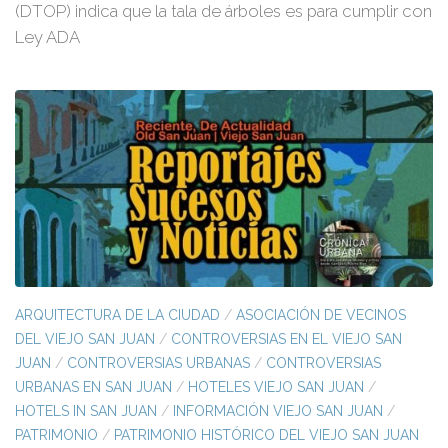
(DTOP) indica que la tala de árboles es para cumplir con
Ley ADA
ARQUITECTURA DE LA CIUDAD
/
ASOCIACIÓN DE VECINOS
DEL VIEJO SAN JUAN
/
CONTROVERSIAS EN EL VIEJO SAN
JUAN
/
CONTROVERSIAS URBANAS
/
CONTROVERSIAS
URBANAS EN SAN JUAN
/
HOTELES VIEJO SAN JUAN
/
HOTELS IN SAN JUAN
/
INFORMACIÓN VIEJO SAN JUAN
/
PATRIMONIO
/
PATRIMONIO HISTÓRICO DEL VIEJO SAN JUAN