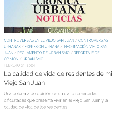
CONTROVERSIAS EN EL VIEJO SAN JUAN
/
CONTROVERSIAS
URBANAS
/
EXPRESION URBANA
/
INFORMACIÓN VIEJO SAN
JUAN
/
REGLAMENTO DE URBANISMO
/
REPORTAJE DE
OPINION
/
URBANISMO
FEBRERO 19, 2024
La calidad de vida de residentes de mi
Viejo San Juan
Una columna de opinión en un diario remarca las
dificultades que presenta vivir en el Viejo San Juan y la
calidad de vida de los residentes