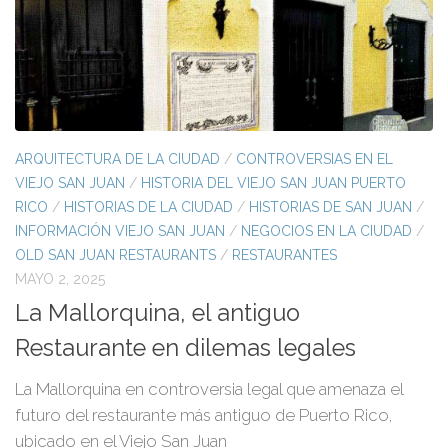
ARQUITECTURA DE LA CIUDAD
/
CONTROVERSIAS EN EL
VIEJO SAN JUAN
/
HISTORIA DEL VIEJO SAN JUAN PUERTO
RICO
/
HISTORIAS DE LA CIUDAD
/
HISTORIAS DE SAN JUAN
/
INFORMACIÓN VIEJO SAN JUAN
/
NEGOCIOS EN LA CIUDAD
/
OLD SAN JUAN RESTAURANTS
/
RESTAURANTES
MAYO 2, 2025
La Mallorquina, el antiguo
Restaurante en dilemas legales
La Mallorquina en controversia legal que amenaza el
futuro del restaurante más antiguo de Puerto Rico,
ubicado en el Viejo San Juan