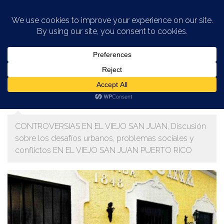
Saltar al contenido
CATEGORÍA:
CONTROVERSIAS EN EL
VIEJO SAN JUAN
CONTROVERSIAS EN EL VIEJO SAN JUAN, Discusión
sobre los desafíos urbanos, problemas sociales y
conflictos EN EL VIEJO SAN JUAN PUERTO RICO