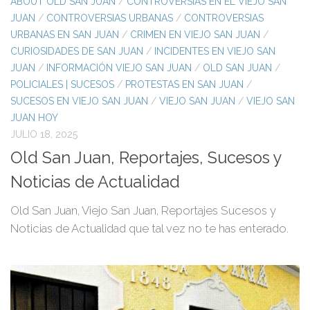
ABOUT OLD SAN JUAN
/
CONTROVERSIAS EN EL VIEJO SAN
JUAN
/
CONTROVERSIAS URBANAS
/
CONTROVERSIAS
URBANAS EN SAN JUAN
/
CRIMEN EN VIEJO SAN JUAN
/
CURIOSIDADES DE SAN JUAN
/
INCIDENTES EN VIEJO SAN
JUAN
/
INFORMACIÓN VIEJO SAN JUAN
/
OLD SAN JUAN
/
POLICIALES | SUCESOS
/
PROTESTAS EN SAN JUAN
/
SUCESOS EN VIEJO SAN JUAN
/
VIEJO SAN JUAN
/
VIEJO SAN
JUAN HOY
JULIO 18, 2025
Old San Juan, Reportajes, Sucesos y
Noticias de Actualidad
​Old San Juan, Viejo San Juan, Reportajes Sucesos y
Noticias de Actualidad que tal vez no te has enterado.