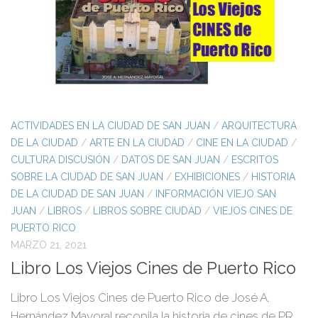
ACTIVIDADES EN LA CIUDAD DE SAN JUAN
/
ARQUITECTURA
DE LA CIUDAD
/
ARTE EN LA CIUDAD
/
CINE EN LA CIUDAD
/
CULTURA DISCUSIÓN
/
DATOS DE SAN JUAN
/
ESCRITOS
SOBRE LA CIUDAD DE SAN JUAN
/
EXHIBICIONES
/
HISTORIA
DE LA CIUDAD DE SAN JUAN
/
INFORMACIÓN VIEJO SAN
JUAN
/
LIBROS
/
LIBROS SOBRE CIUDAD
/
VIEJOS CINES DE
PUERTO RICO
MARZO 21, 2021
Libro Los Viejos Cines de Puerto Rico
Libro Los Viejos Cines de Puerto Rico de José A.
Hernández Mayoral recopila la historia de cines de PR