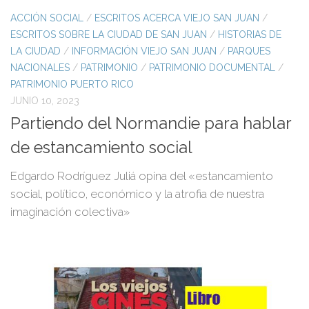
ACCIÓN SOCIAL
/
ESCRITOS ACERCA VIEJO SAN JUAN
/
ESCRITOS SOBRE LA CIUDAD DE SAN JUAN
/
HISTORIAS DE
LA CIUDAD
/
INFORMACIÓN VIEJO SAN JUAN
/
PARQUES
NACIONALES
/
PATRIMONIO
/
PATRIMONIO DOCUMENTAL
/
PATRIMONIO PUERTO RICO
JUNIO 10, 2023
Partiendo del Normandie para hablar
de estancamiento social
Edgardo Rodríguez Juliá opina del «estancamiento
social, político, económico y la atrofia de nuestra
imaginación colectiva»