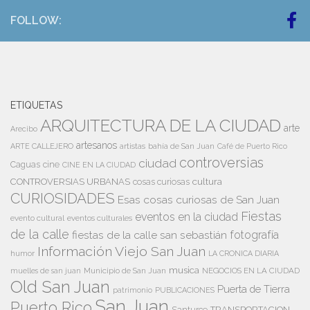
FOLLOW:
ETIQUETAS
ARQUITECTURA DE LA CIUDAD
arte
Arecibo
artesanos
artistas
bahía de San Juan
ARTE CALLEJERO
Café de Puerto Rico
controversias
ciudad
Caguas
cine
CINE EN LA CIUDAD
cultura
CONTROVERSIAS URBANAS
cosas curiosas
CURIOSIDADES
Esas cosas curiosas de San Juan
Fiestas
eventos en la ciudad
evento cultural
eventos culturales
de la calle
fiestas de la calle san sebastián
fotografía
Información Viejo San Juan
humor
LA CRONICA DIARIA
musica
Municipio de San Juan
NEGOCIOS EN LA CIUDAD
muelles de san juan
Old San Juan
Puerta de Tierra
patrimonio
PUBLICACIONES
San Juan
Puerto Rico
TRANSPORTACION