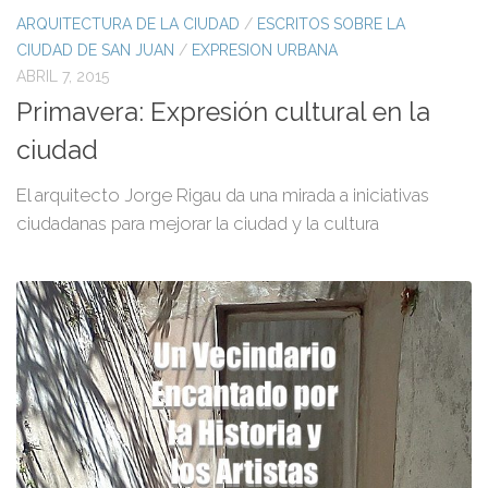
ARQUITECTURA DE LA CIUDAD
/
ESCRITOS SOBRE LA
CIUDAD DE SAN JUAN
/
EXPRESION URBANA
ABRIL 7, 2015
Primavera: Expresión cultural en la
ciudad
El arquitecto Jorge Rigau da una mirada a iniciativas
ciudadanas para mejorar la ciudad y la cultura