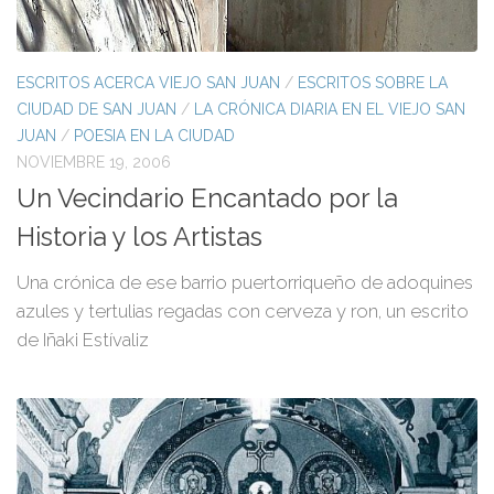
ESCRITOS ACERCA VIEJO SAN JUAN
/
ESCRITOS SOBRE LA
CIUDAD DE SAN JUAN
/
LA CRÓNICA DIARIA EN EL VIEJO SAN
JUAN
/
POESIA EN LA CIUDAD
NOVIEMBRE 19, 2006
Un Vecindario Encantado por la
Historia y los Artistas
Una crónica de ese barrio puertorriqueño de adoquines
azules y tertulias regadas con cerveza y ron, un escrito
de Iñaki Estívaliz