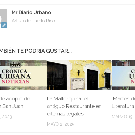
Mr Diario Urbano
Artista de Puerto Rico
MBIÉN TE PODRÍA GUSTAR...
de acopio de
La Mallorquina, el
Martes de
en San Juan
antiguo Restaurante en
Literatura
dilemas legales
, 2023
MARZO 19,
MAYO 2, 2025