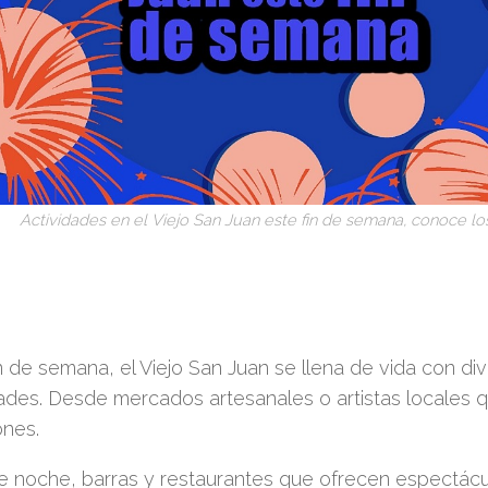
Actividades en el Viejo San Juan este fin de semana, conoce l
n de semana, el Viejo San Juan se llena de vida con di
dades. Desde mercados artesanales o artistas locales 
ones.
e noche, barras y restaurantes que ofrecen espectác