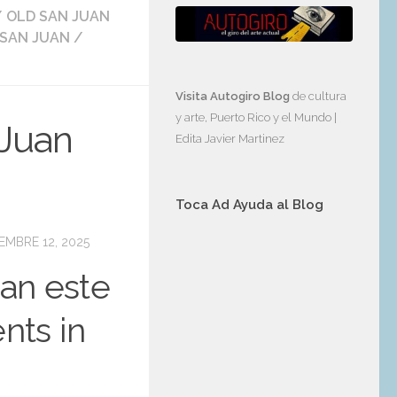
/
OLD SAN JUAN
 SAN JUAN
/
Visita Autogiro Blog
de cultura
y arte, Puerto Rico y el Mundo |
 Juan
Edita Javier Martinez
Toca Ad Ayuda al Blog
IEMBRE 12, 2025
uan este
nts in