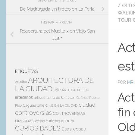
SIGUIENTE HISTORIA
/
OLD 
De Madrugada un tiroteo en La Perla
WALKIN
TOUR 
HISTORIA PREVIA
Reapertura del Muelle 3 en Viejo San
Juan
Act
es
ETIQUETAS
ARQUITECTURA DE
POR
MR 
Arecibo
LA CIUDAD
arte
ARTE CALLEJERO
Act
artesanos
artistas
bahía de San Juan
Café de Puerto
ciudad
Caguas
cine
Rico
CINE EN LA CIUDAD
fin
controversias
CONTROVERSIAS
cultura
URBANAS
cosas curiosas
Old
CURIOSIDADES
Esas cosas