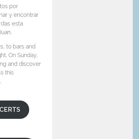
itos por
nar y encontrar
erdas esta
Juan.
ns, to bars and
ght. On Sunday,
king and discover
s this
.
CERTS