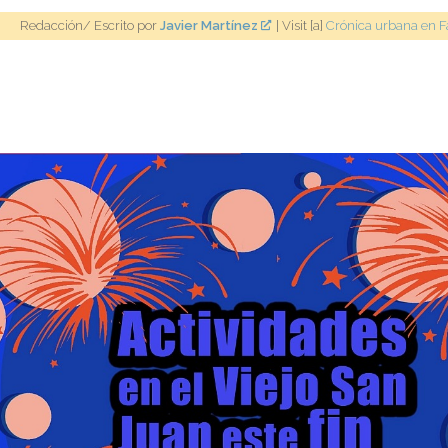
Redacción/ Escrito por
Javier Martínez
| Visit [a]
Crónica urbana en 