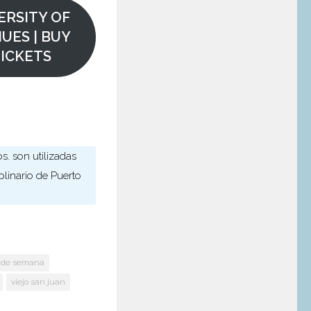
ERSITY OF
UES | BUY
ICKETS
os. son utilizadas
iplinario de Puerto
in de semana
viejo san juan