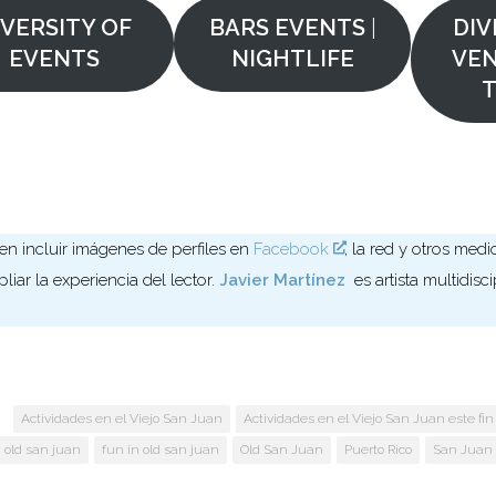
IVERSITY OF
BARS EVENTS
|
DIV
EVENTS
NIGHTLIFE
VEN
T
n incluir imágenes de perfiles en
Facebook
, la red y otros medi
liar la experiencia del lector.
Javier Martínez
es artista multidisc
:
Actividades en el Viejo San Juan
Actividades en el Viejo San Juan este f
 old san juan
fun in old san juan
Old San Juan
Puerto Rico
San Juan