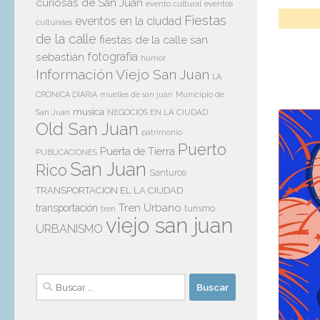
curiosas de San Juan
evento cultural
eventos
Fiestas
eventos en la ciudad
culturales
de la calle
fiestas de la calle san
sebastián
fotografía
humor
Información Viejo San Juan
LA
Municipio de
CRONICA DIARIA
muelles de san juan
musica
San Juan
NEGOCIOS EN LA CIUDAD
Old San Juan
patrimonio
Puerto
Puerta de Tierra
PUBLICACIONES
San Juan
Rico
Santurce
TRANSPORTACION EL LA CIUDAD
Tren Urbano
transportación
tren
turismo
viejo san juan
URBANISMO
Buscar: