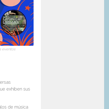
os eventos
versas
que exhiben sus
ulos de música