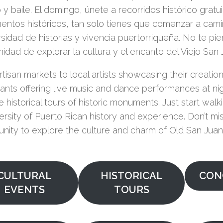
 y baile. El domingo, únete a recorridos histórico gratu
ntos históricos, tan solo tienes que comenzar a cami
rsidad de historias y vivencia puertorriqueña. No te pi
idad de explorar la cultura y el encanto del Viejo San 
tisan markets to local artists showcasing their creatio
rants offering live music and dance performances at ni
ee historical tours of historic monuments. Just start wal
ersity of Puerto Rican history and experience. Don’t mis
unity to explore the culture and charm of Old San Juan
CULTURAL
HISTORICAL
CON
EVENTS
TOURS