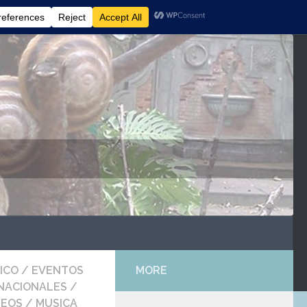
ICO
/
EVENTOS
MORE
NACIONALES
/
EOS
/
MUSICA