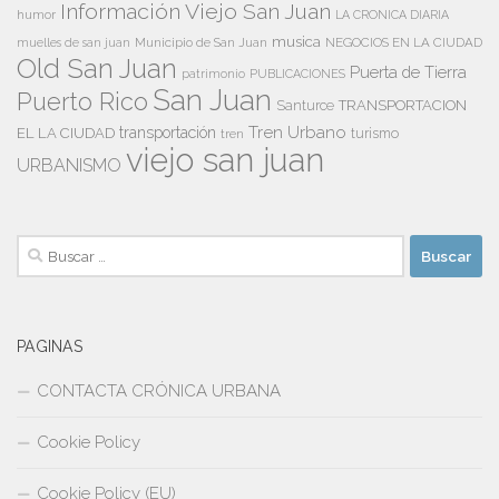
Información Viejo San Juan
humor
LA CRONICA DIARIA
musica
Municipio de San Juan
NEGOCIOS EN LA CIUDAD
muelles de san juan
Old San Juan
Puerta de Tierra
patrimonio
PUBLICACIONES
San Juan
Puerto Rico
TRANSPORTACION
Santurce
Tren Urbano
transportación
EL LA CIUDAD
tren
turismo
viejo san juan
URBANISMO
Buscar:
PAGINAS
CONTACTA CRÓNICA URBANA
Cookie Policy
Cookie Policy (EU)