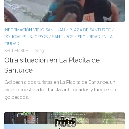
INFORMACIÓN VIEJO SAN JUAN
/
PLAZA DE SANTURCE
/
POLICIALES | SUCESOS
/
SANTURCE
/
SEGURIDAD EN LA
CIUDAD
SEPTIEMBRE 11, 2023
Otra situación en La Placita de
Santurce
Golpean a dos turistas en La Placita de Santurce, un
video muestra a los turistas intoxicados y luego son
golpeados.