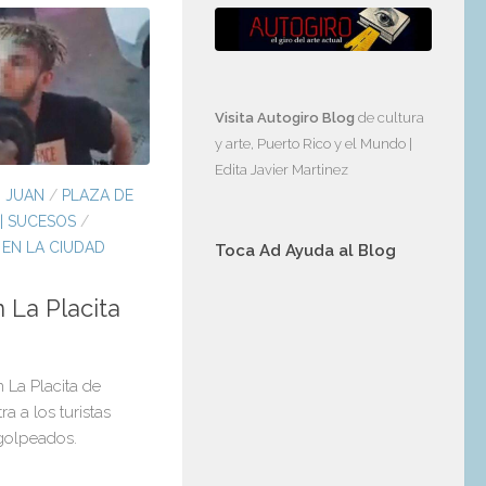
Visita Autogiro Blog
de cultura
y arte, Puerto Rico y el Mundo |
Edita Javier Martinez
N JUAN
/
PLAZA DE
 | SUCESOS
/
 EN LA CIUDAD
Toca Ad Ayuda al Blog
n La Placita
 La Placita de
a a los turistas
 golpeados.