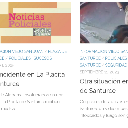
CIÓN VIEJO SAN JUAN
/
PLAZA DE
INFORMACIÓN VIEJO SA
CE
/
POLICIALES | SUCESOS
SANTURCE
/
POLICIALES
1, 2025
SANTURCE
/
SEGURIDAD
SEPTIEMBRE 11, 2023
incidente en La Placita
Otra situación e
nturce
de Santurce
 de Alabama involucrados en una
 La Placita de Santurce reciben
Golpean a dos turistas en
 medica.
Santurce, un video muestr
intoxicados y luego son