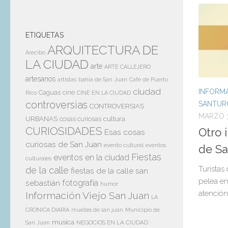
ETIQUETAS
ARQUITECTURA DE
Arecibo
LA CIUDAD
arte
ARTE CALLEJERO
artesanos
artistas
bahía de San Juan
Café de Puerto
ciudad
INFORMA
Caguas
cine
Rico
CINE EN LA CIUDAD
controversias
SANTUR
CONTROVERSIAS
MARZO 3
cultura
URBANAS
cosas curiosas
CURIOSIDADES
Otro 
Esas cosas
curiosas de San Juan
evento cultural
eventos
de Sa
Fiestas
eventos en la ciudad
culturales
Turistas
de la calle
fiestas de la calle san
pelea en
sebastián
fotografía
humor
atención
Información Viejo San Juan
LA
Municipio de
CRONICA DIARIA
muelles de san juan
musica
San Juan
NEGOCIOS EN LA CIUDAD