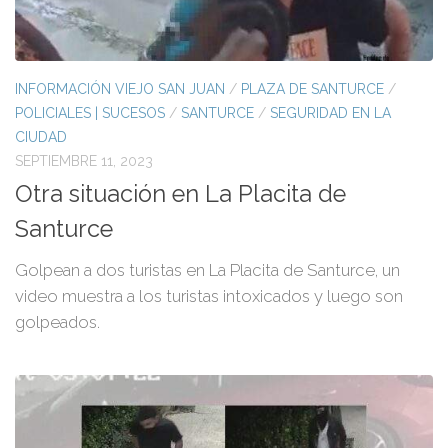
INFORMACIÓN VIEJO SAN JUAN
/
PLAZA DE SANTURCE
/
POLICIALES | SUCESOS
/
SANTURCE
/
SEGURIDAD EN LA
CIUDAD
SEPTIEMBRE 11, 2023
Otra situación en La Placita de
Santurce
Golpean a dos turistas en La Placita de Santurce, un
video muestra a los turistas intoxicados y luego son
golpeados.