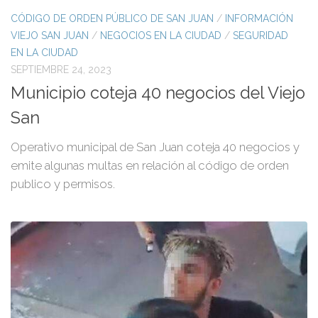
CÓDIGO DE ORDEN PÚBLICO DE SAN JUAN
/
INFORMACIÓN
VIEJO SAN JUAN
/
NEGOCIOS EN LA CIUDAD
/
SEGURIDAD
EN LA CIUDAD
SEPTIEMBRE 24, 2023
Municipio coteja 40 negocios del Viejo
San
Operativo municipal de San Juan coteja 40 negocios y
emite algunas multas en relación al código de orden
publico y permisos.