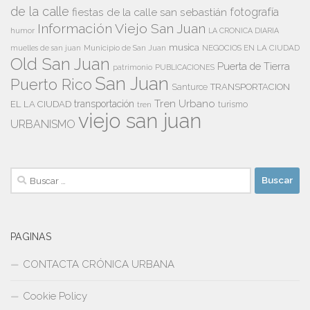
de la calle
fiestas de la calle san sebastián
fotografía
Información Viejo San Juan
humor
LA CRONICA DIARIA
musica
Municipio de San Juan
NEGOCIOS EN LA CIUDAD
muelles de san juan
Old San Juan
Puerta de Tierra
patrimonio
PUBLICACIONES
San Juan
Puerto Rico
TRANSPORTACION
Santurce
Tren Urbano
transportación
EL LA CIUDAD
tren
turismo
viejo san juan
URBANISMO
Buscar:
PAGINAS
CONTACTA CRÓNICA URBANA
Cookie Policy