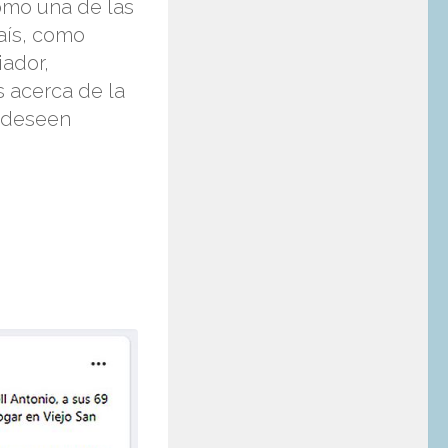
como una de las
aís, como
iador,
 acerca de la
e deseen