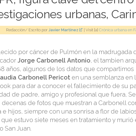
estigaciones urbanas, Car
Redacción/ Escrito por
Javier Martínez
| Visit [a]
Crónica urbana en 
llecido por cáncer de Pulmón en la madrugada d
icador
Jorge Carbonell
Antonio
, el tambien ar
 68 años, algunos de los datos que compartimos 
laudia Carbonell Pericot
en una semblanza en l
ok para dar a conocer el fallecimiento de su p
idad de padre, amigo y profesional que fuera, S
o decenas de fotos que muestran a Carbonell co
a e hijos, siempre con una sonrisa a flor de labi
 que estuvo siete meses en tratamiento y murió
jo San Juan.