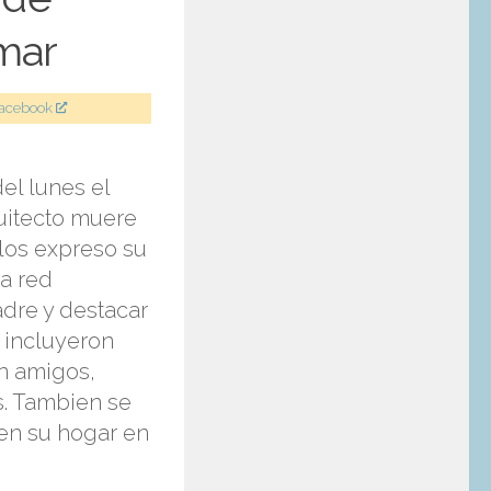
imar
Facebook
el lunes el
quitecto muere
los expreso su
a red
adre y destacar
e incluyeron
n amigos,
os. Tambien se
 en su hogar en