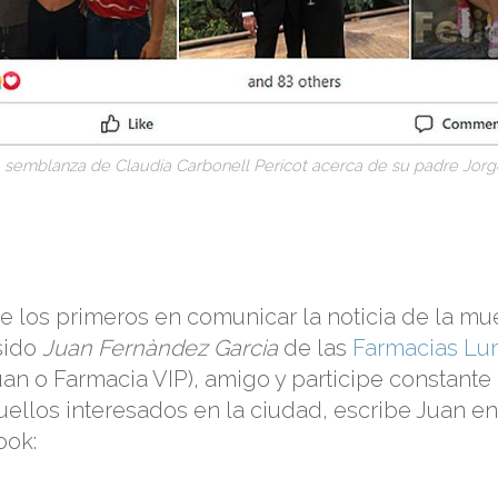
semblanza de Claudia Carbonell Pericot acerca de su padre Jorg
 los primeros en comunicar la noticia de la mu
sido
Juan Fernàndez Garcia
de las
Farmacias L
an o Farmacia VIP), amigo y participe constante d
ellos interesados en la ciudad, escribe Juan en 
ook: