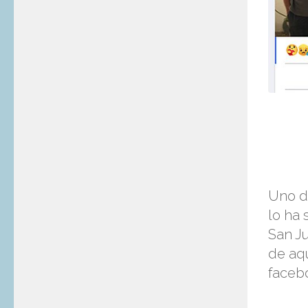
Uno de
lo ha 
San Ju
de aqu
faceb