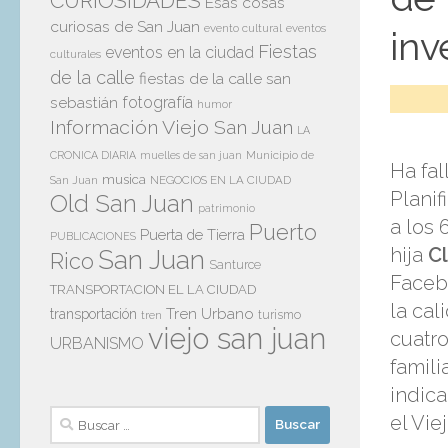
CURIOSIDADES
Esas cosas
curiosas de San Juan
evento cultural
eventos
inv
Fiestas
eventos en la ciudad
culturales
de la calle
fiestas de la calle san
sebastián
fotografía
humor
Información Viejo San Juan
LA
Municipio de
CRONICA DIARIA
muelles de san juan
Ha fa
musica
San Juan
NEGOCIOS EN LA CIUDAD
Planif
Old San Juan
patrimonio
a los
Puerto
Puerta de Tierra
PUBLICACIONES
hija
C
San Juan
Rico
Santurce
Facebo
TRANSPORTACION EL LA CIUDAD
la cal
Tren Urbano
transportación
tren
turismo
viejo san juan
cuatr
URBANISMO
famili
indica
Buscar:
el Vie