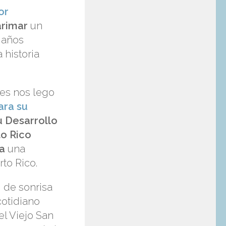
or
rimar
un
 años
 historia
res nos lego
ara su
u Desarrollo
o Rico
a
una
to Rico.
 de sonrisa
cotidiano
el Viejo San