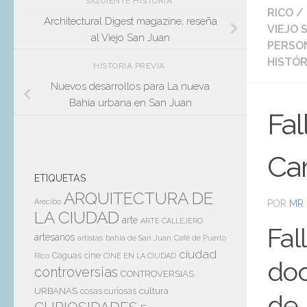
SIGUIENTE HISTORIA
RICO
/
Architectural Digest magazine, reseña
VIEJO 
al Viejo San Juan
PERSON
HISTÓR
HISTORIA PREVIA
Nuevos desarrollos para La nueva
Bahía urbana en San Juan
Fal
Ca
ETIQUETAS
ARQUITECTURA DE
Arecibo
POR
MR 
LA CIUDAD
arte
ARTE CALLEJERO
Fal
artesanos
artistas
bahía de San Juan
Café de Puerto
ciudad
Caguas
cine
Rico
CINE EN LA CIUDAD
doc
controversias
CONTROVERSIAS
cultura
URBANAS
cosas curiosas
de 