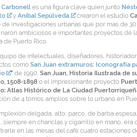
 Carbonell
es una figura clave quien junto
Nést
to
y
Aníbal Sepúlveda
crearon el estudio
Ca
o de investigaciones urbanas que por mas de 30
naron ambiciosos e importantes proyectos de la
 de Puerto Rico.
quipo de intelectuales, diseñadores, historiado
ctos como
San Juan extramuros: Iconografía p
io
”
de 1990,
San Juan, Historia Ilustrada de s
o, 1508-1898
o el impresionante proyecto
Puert
o: Atlas Histórico de La Ciudad Puertorriqueñ
ión de 4 tomos amplios sobre lo urbano en Puer
mplexión delgada, alto, parco, de barba espesa,
, siempre en chanclas y cigarrillo en mano, era 
rarle en las mesas del café cuatro estaciones d