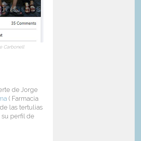
e Carbonell
erte de Jorge
uma
( Farmacia
e las tertulias
su perfil de