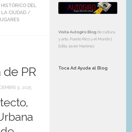
 HISTÓRICO DEL
 LA CIUDAD
/
LUGARES
Visita Autogiro Blog
de cultura
y arte, Puerto Rico y el Mundo |
Edita Javier Martinez
a de PR
Toca Ad Ayuda al Blog
CIEMBRE 9, 2025
tecto,
 Urbana
 de