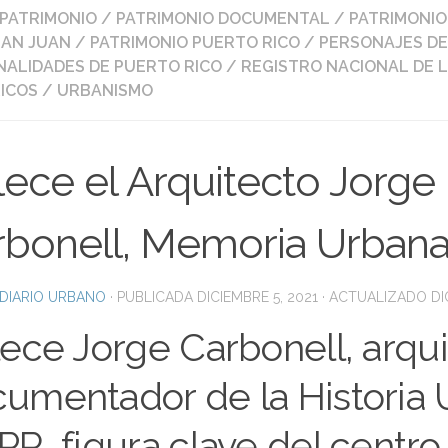
PATRIMONIO
/
PATRIMONIO DOCUMENTAL
/
PATRIMONIO
SAN JUAN
/
PATRIMONIO PUERTO RICO
/
PERSONAJES DE
ALIDADES DE PUERTO RICO
/
REGISTRO NACIONAL DE 
ICOS
/
URBANISMO
lece el Arquitecto Jorge
rbonell, Memoria Urban
DIARIO URBANO
· PUBLICADA
DICIEMBRE 5, 2021
· ACTUALIZADO
DI
lece Jorge Carbonell, arqui
umentador de la Historia
PR, figura clave del centro