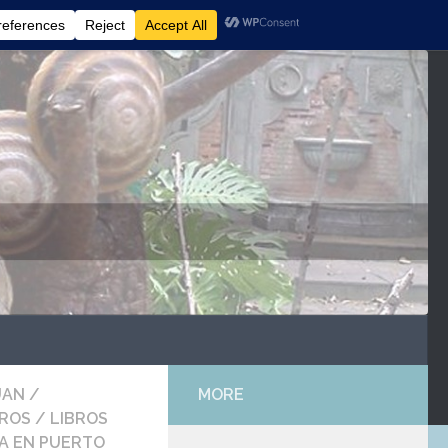
UAN
/
MORE
BROS
/
LIBROS
CA EN PUERTO