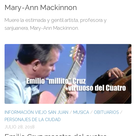
Mary-Ann Mackinnon
Muere la estimada y gentil artista, profesora y
sanjuanera, Mary-Ann Mackinnon.
INFORMACIÓN VIEJO SAN JUAN
/
MUSICA
/
OBITUARIOS
/
PERSONAJES DE LA CIUDAD
JULIO 28, 2018