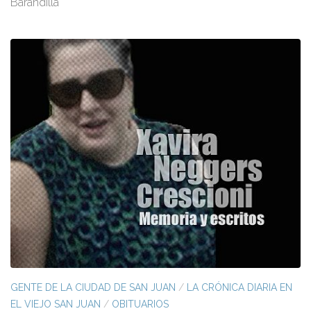
Barandilla
GENTE DE LA CIUDAD DE SAN JUAN
/
LA CRÓNICA DIARIA EN
EL VIEJO SAN JUAN
/
OBITUARIOS