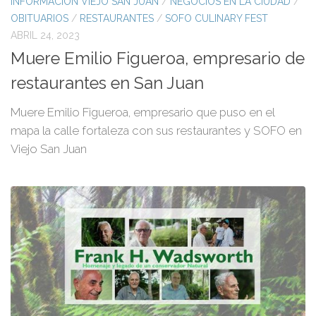
INFORMACIÓN VIEJO SAN JUAN
/
NEGOCIOS EN LA CIUDAD
/
OBITUARIOS
/
RESTAURANTES
/
SOFO CULINARY FEST
ABRIL 24, 2023
Muere Emilio Figueroa, empresario de
restaurantes en San Juan
Muere Emilio Figueroa, empresario que puso en el
mapa la calle fortaleza con sus restaurantes y SOFO en
Viejo San Juan