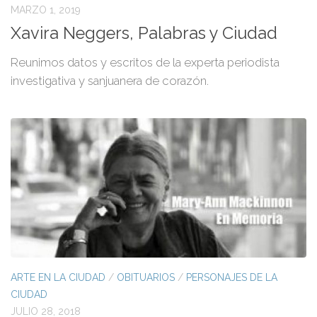
MARZO 1, 2019
Xavira Neggers, Palabras y Ciudad
Reunimos datos y escritos de la experta periodista
investigativa y sanjuanera de corazón.
ARTE EN LA CIUDAD
/
OBITUARIOS
/
PERSONAJES DE LA
CIUDAD
JULIO 28, 2018