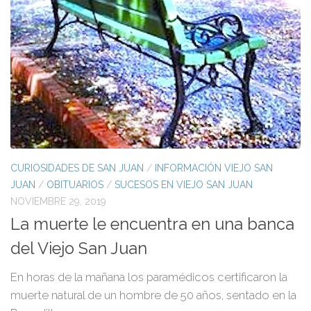
CURIOSIDADES DE SAN JUAN
/
INFORMACIÓN VIEJO SAN
JUAN
/
OBITUARIOS
/
SUCESOS EN VIEJO SAN JUAN
NOVIEMBRE 29, 2019
La muerte le encuentra en una banca
del Viejo San Juan
En horas de la mañana los paramédicos certificaron la
muerte natural de un hombre de 50 años, sentado en la