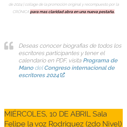
de 2024 | collage de la promoción original y recompuesto por la
CRÓNICA
para mas claridad abra en una nueva pestaña.
Deseas conocer biografias de todos los
escritores participantes y tener el
calendario en PDF, visita
Programa de
Mano
del
Congreso internacional de
escritores 2024
MIÉRCOLES, 10 DE ABRIL Sala
Felipe la voz Rodriguez (2do Nivel)