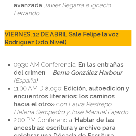
avanzada
Javier Segarra e Ignacio
Ferrando
VIERNES, 12 DE ABRIL Sale Felipe la voz
Rodriguez (2do Nivel)
09:30 AM Conferencia:
En las entrañas
del crimen
—
Berna González Harbour
(España)
11:00 AM Diálogo:
Edición, autoedición y
encuentros literarios: los caminos
hacia el otro»
c
on Laura Restrepo,
Helena Sampedro y José Manuel Fajardo
2:00 PM Conferencia
‘Hablar de las
ancestras: escritura y archivo para
celebrar una Década de Escritura