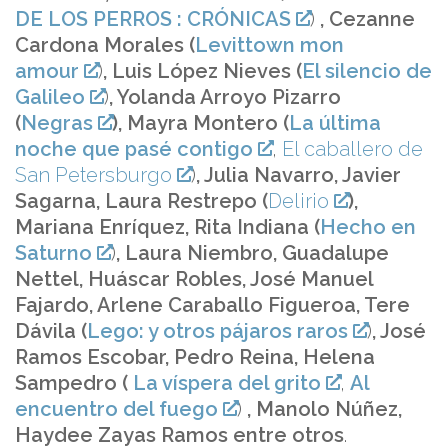
DE LOS PERROS : CRÓNICAS
)
, Cezanne
Cardona Morales (
Levittown mon
amour
)
, Luis López Nieves (
El silencio de
Galileo
)
, Yolanda Arroyo Pizarro
(
Negras
), Mayra Montero (
La última
noche que pasé contigo
,
El caballero de
San Petersburgo
)
, Julia Navarro, Javier
Sagarna, Laura Restrepo (
Delirio
),
Mariana Enríquez, Rita Indiana (
Hecho en
Saturno
)
, Laura Niembro, Guadalupe
Nettel, Huáscar Robles, José Manuel
Fajardo, Arlene Caraballo Figueroa, Tere
Dávila (
Lego: y otros pájaros raros
)
, José
Ramos Escobar, Pedro Reina, Helena
Sampedro (
La víspera del grito
,
Al
encuentro del fuego
)
, Manolo Núñez,
Haydee Zayas Ramos entre otros
.