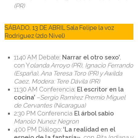
(PR)
SÁBADO, 13 DE ABRIL Sala Felipe la voz
Rodriguez (2do Nivel)
1140 AM Debate:
Narrar el otro sexo’
,
con Y
olanda Arroyo (PR), Ignacio Ferrando
(España), Ana Teresa Toro (PR) y Awilda
Caez, Modera: Tere Dávila (PR)
11:30 AM Conferencia:
El escritor en la
cocina’
–
Sergio Ramírez Premio Miguel
de Cervantes (Nicaragua)
2:30 PM Conferencia
El árbol sabio
Manolo Nunez Negron
4:00 PM Diálogo:
‘La realidad en el
espejo de la fantasía»
, con
Rita Indiana y