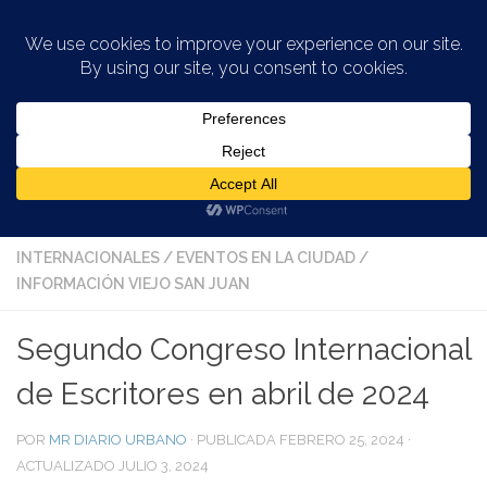
Saltar al contenido
ARTE EN LA CIUDAD
/
CONGRESO DE ESCRITORES
/
CONGRESO INTERNACIONAL DE ESCRITORES
/
EVENTOS
CULTURALES EN PUERTO RICO
/
EVENTOS CULTURALES
INTERNACIONALES
/
EVENTOS EN LA CIUDAD
/
INFORMACIÓN VIEJO SAN JUAN
Segundo Congreso Internacional
de Escritores en abril de 2024
POR
MR DIARIO URBANO
· PUBLICADA
FEBRERO 25, 2024
·
ACTUALIZADO
JULIO 3, 2024