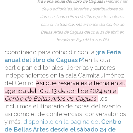
3ra Feria anual del libro de Caguas
|
Habrán mas
de 50 editoriales, librerias y distribuidores de
libros, asi como firma de libros por los autores.
esto en la Sala Carmita Jiménez del Centro de
Bellas Artes de Caguas del 10 al 13 de abril en
horario de 8:30 AM a 7:00 PM
coordinado para coincidir con la
3ra Feria
anual del libro de Caguas
en la cual
participan editoriales, librerías y autores
independientes en la sala Carmita Jiménez
del Centro.
Así que reserve esta fecha en su
agenda del 10 al 13 de abril de 2024 en el
Centro de Bellas Artes de Caguas
,
les
incluimos el itinerario de horas del evento
así como el de conferencias, conversatorios
y más,
disponible en la página del
Centro
de Bellas Artes desde el sábado 24 de