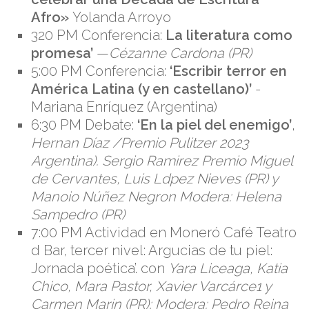
Afro»
Yolanda Arroyo
320 PM Conferencia:
La literatura como
promesa’
—
Cézanne Cardona (PR)
5:00 PM Conferencia:
‘Escribir terror en
América Latina (y en castellano)’
-
Mariana Enríquez (Argentina)
6:30 PM Debate:
‘En la piel del enemigo’
,
Hernan Díaz /Premio Pulitzer 2023
Argentina). Sergio Ramirez Premio Miguel
de Cervantes, Luis Ldpez Nieves (PR) y
Manoio Núñez Negron Modera: Helena
Sampedro (PR)
7:00 PM Actividad en Moneró Café Teatro
d Bar, tercer nivel: Argucias de tu piel:
Jornada poética’. con
Yara Liceaga, Katia
Chico, Mara Pastor, Xavier Varcárce1 y
Carmen Marin (PR); Modera: Pedro Reina