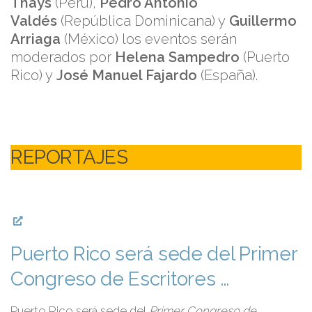
Thays
(Perú),
Pedro Antonio
Valdés
(República Dominicana) y
Guillermo
Arriaga
(México) los eventos serán
moderados por
Helena Sampedro
(Puerto
Rico) y
José Manuel Fajardo
(España).
REPORTAJES
Puerto Rico será sede del Primer
Congreso de Escritores …
Puerto Rico será sede del
Primer Congreso de