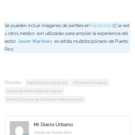
Se pueden incluir imágenes de perfiles en
Facebook
, la red
y otros medios. son utilizadas para ampliar la experiencia del
lector.
Javier Martínez
es artista multidisciplinario de Puerto
Rico
Etiquetas:
escritores en puerto rico
literatura en caguas
museo de bellas artes de caguas
Primer Congreso de Escritores Internacionales
Mr Diario Urbano
Artista de Puerto Rico