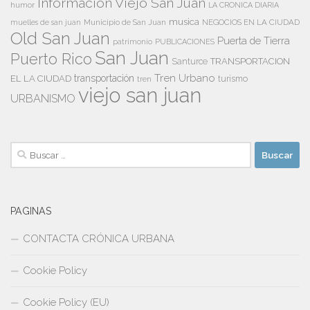
Información Viejo San Juan
humor
LA CRONICA DIARIA
musica
Municipio de San Juan
NEGOCIOS EN LA CIUDAD
muelles de san juan
Old San Juan
Puerta de Tierra
patrimonio
PUBLICACIONES
San Juan
Puerto Rico
TRANSPORTACION
Santurce
Tren Urbano
transportación
EL LA CIUDAD
tren
turismo
viejo san juan
URBANISMO
Buscar:
PAGINAS
CONTACTA CRÓNICA URBANA
Cookie Policy
Cookie Policy (EU)