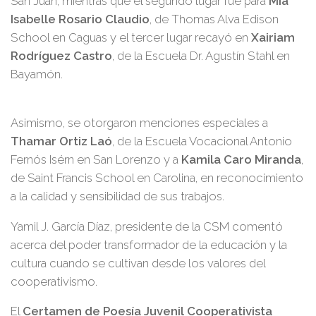
San Juan; mientras que el segundo lugar fue para
Mía
Isabelle Rosario Claudio
, de Thomas Alva Edison
School en Caguas y el tercer lugar recayó en
Xairiam
Rodríguez Castro
, de la Escuela Dr. Agustín Stahl en
Bayamón.
Asimismo, se otorgaron menciones especiales a
Thamar Ortiz Laó
, de la Escuela Vocacional Antonio
Fernós Isérn en San Lorenzo y a
Kamila Caro Miranda
,
de Saint Francis School en Carolina, en reconocimiento
a la calidad y sensibilidad de sus trabajos.
Yamil J. García Díaz, presidente de la CSM comentó
acerca del poder transformador de la educación y la
cultura cuando se cultivan desde los valores del
cooperativismo.
El
Certamen de Poesía Juvenil Cooperativista