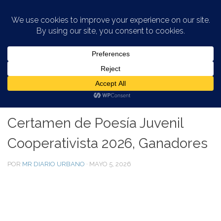
Saltar al contenido
ARTE Y CULTURA
/
EVENTOS CULTURALES EN PUERTO
RICO
/
INFORMACIÓN VIEJO SAN JUAN
Certamen de Poesía Juvenil
Cooperativista 2026, Ganadores
POR
MR DIARIO URBANO
·
MAYO 5, 2026