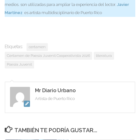
medios. son utilizadas para ampliar la experiencia del lector.
Javier
Martínez
es artista multidisciplinario de Puerto Rico
Etiquetas:
certamen
Certamen de Poesía Juvenil Cooperativista 2026
literatura
Poesía Juvenil
Mr Diario Urbano
Artista de Puerto Rico
TAMBIÉN TE PODRÍA GUSTAR...