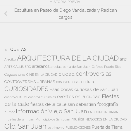
HISTORIA PREVIA
Escultura en Paseo de Diego Vandalizada y Radican
cargos
ETIQUETAS
ARQUITECTURA DE LA CIUDAD
arte
Arecibo
artesanos
artistas
bahía de San Juan
ARTE CALLEJERO
Café de Puerto Rico
controversias
ciudad
Caguas
cine
CINE EN LA CIUDAD
cultura
CONTROVERSIAS URBANAS
cosas curiosas
CURIOSIDADES
Esas cosas curiosas de San Juan
Fiestas
eventos en la ciudad
evento cultural
eventos culturales
de la calle
fiestas de la calle san sebastián
fotografía
Información Viejo San Juan
humor
LA CRONICA DIARIA
musica
Municipio de San Juan
NEGOCIOS EN LA CIUDAD
muelles de san juan
Old San Juan
Puerta de Tierra
patrimonio
PUBLICACIONES