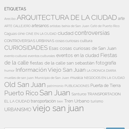
ETIQUETAS
ARQUITECTURA DE LA CIUDAD
arte
Arecibo
artesanos
artistas
bahía de San Juan
ARTE CALLEJERO
Café de Puerto Rico
controversias
ciudad
Caguas
cine
CINE EN LA CIUDAD
cultura
CONTROVERSIAS URBANAS
cosas curiosas
CURIOSIDADES
Esas cosas curiosas de San Juan
Fiestas
eventos en la ciudad
evento cultural
eventos culturales
de la calle
fiestas de la calle san sebastián
fotografía
Información Viejo San Juan
humor
LA CRONICA DIARIA
musica
Municipio de San Juan
NEGOCIOS EN LA CIUDAD
muelles de san juan
Old San Juan
Puerta de Tierra
patrimonio
PUBLICACIONES
San Juan
Puerto Rico
TRANSPORTACION
Santurce
Tren Urbano
transportación
EL LA CIUDAD
tren
turismo
viejo san juan
URBANISMO