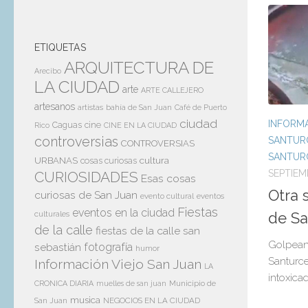
ETIQUETAS
ARQUITECTURA DE
Arecibo
LA CIUDAD
arte
ARTE CALLEJERO
artesanos
artistas
bahía de San Juan
Café de Puerto
ciudad
INFORMA
Caguas
cine
Rico
CINE EN LA CIUDAD
controversias
SANTUR
CONTROVERSIAS
SANTUR
cultura
URBANAS
cosas curiosas
SEPTIEM
CURIOSIDADES
Esas cosas
Otra 
curiosas de San Juan
evento cultural
eventos
Fiestas
eventos en la ciudad
culturales
de Sa
de la calle
fiestas de la calle san
Golpean 
sebastián
fotografía
humor
Santurce
Información Viejo San Juan
LA
intoxica
Municipio de
CRONICA DIARIA
muelles de san juan
musica
San Juan
NEGOCIOS EN LA CIUDAD