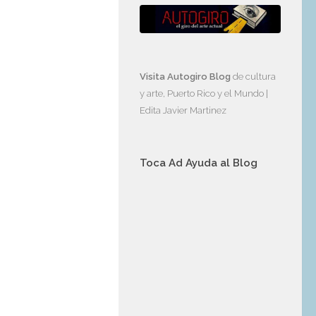
Visita Autogiro Blog
de cultura
y arte, Puerto Rico y el Mundo |
Edita Javier Martinez
Toca Ad Ayuda al Blog