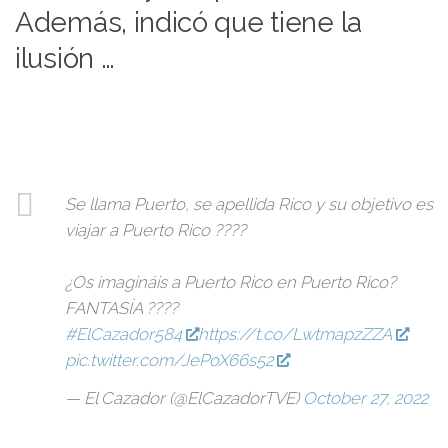
Además, indicó que tiene la
ilusión …
Se llama Puerto, se apellida Rico y su objetivo es
viajar a Puerto Rico ????
¿Os imagináis a Puerto Rico en Puerto Rico?
FANTASÍA ????
#ElCazador584
https://t.co/LwtmapzZZA
pic.twitter.com/JePoX66s52
— El Cazador (@ElCazadorTVE)
October 27, 2022