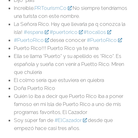
Dijo “país”
Increible.
PRTourismCo
No siempre tendríamos
una turista con este nombre.
La Señora Rico. Hay que llevarla pa q conozca la
isla!
#espana
#puertorico
#tocallos
#PuertoRico
desea conocer
#PuertoRico
Puerto Rico!!! Puerto Rico ya te ama
Ella se llama “Puerto” y su apellido es “Rico”. Es
española y sueña con venir a Puetto Rico. Miren
que chulería
El colmo sería que estuviera en quiebra
Doña Puerto Rico
Quién lo iba a decir que Puerto Rico iba a poner
famoso en mi Isla de Puerto Rico a uno de mis
programas favoritos, El Cazador
Soy súper fan de
#ElCazador
desde que
empezó hace casi tres años.