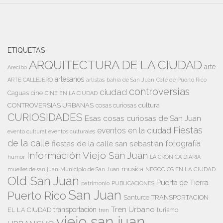
ETIQUETAS
ARQUITECTURA DE LA CIUDAD
arte
Arecibo
artesanos
artistas
bahía de San Juan
ARTE CALLEJERO
Café de Puerto Rico
controversias
ciudad
Caguas
cine
CINE EN LA CIUDAD
cultura
CONTROVERSIAS URBANAS
cosas curiosas
CURIOSIDADES
Esas cosas curiosas de San Juan
Fiestas
eventos en la ciudad
evento cultural
eventos culturales
de la calle
fiestas de la calle san sebastián
fotografía
Información Viejo San Juan
humor
LA CRONICA DIARIA
musica
Municipio de San Juan
NEGOCIOS EN LA CIUDAD
muelles de san juan
Old San Juan
Puerta de Tierra
patrimonio
PUBLICACIONES
San Juan
Puerto Rico
TRANSPORTACION
Santurce
Tren Urbano
transportación
EL LA CIUDAD
tren
turismo
viejo san juan