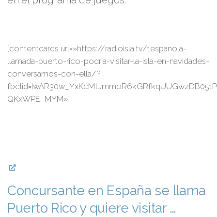
[contentcards url=»https://radioisla.tv/1espanola-
llamada-puerto-rico-podria-visitar-la-isla-en-navidades-
conversamos-con-ella/?
fbclid=IwAR30w_YxKcMtJmmoR6kGRfkqUUGwzDB05
QKxWPE_MYM»]
Concursante en España se llama
Puerto Rico y quiere visitar …