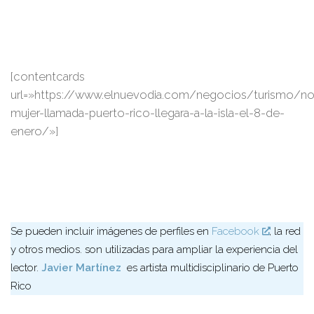
[contentcards
url=»https://www.elnuevodia.com/negocios/turismo/no
mujer-llamada-puerto-rico-llegara-a-la-isla-el-8-de-
enero/»]
Se pueden incluir imágenes de perfiles en
Facebook
, la red
y otros medios. son utilizadas para ampliar la experiencia del
lector.
Javier Martínez
es artista multidisciplinario de Puerto
Rico