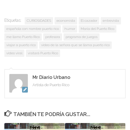
Etiquetas:
CURIOSIDADES
economista
El cazador
entrevista
española con nombre puerto rico
humor
Maria del Puerto Rico
me llamo Puerto Rico
profesora
programa de juegos
viajar a puerto rico
video de la señora que se llama puerto rico
video viral
visitará Puerto Rico
Mr Diario Urbano
Artista de Puerto Rico
TAMBIÉN TE PODRÍA GUSTAR...