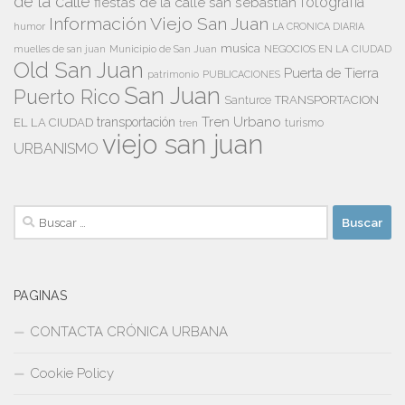
de la calle
fiestas de la calle san sebastián
fotografía
Información Viejo San Juan
humor
LA CRONICA DIARIA
musica
Municipio de San Juan
NEGOCIOS EN LA CIUDAD
muelles de san juan
Old San Juan
Puerta de Tierra
patrimonio
PUBLICACIONES
San Juan
Puerto Rico
TRANSPORTACION
Santurce
Tren Urbano
transportación
EL LA CIUDAD
tren
turismo
viejo san juan
URBANISMO
Buscar:
PAGINAS
CONTACTA CRÓNICA URBANA
Cookie Policy