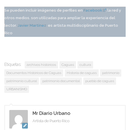
Se pueden incluir imágenes de perfiles en
Facebook
, la red y
otros medios. son utilizadas para ampliar la experiencia del
lector.
Javier Martínez
es artista multidisciplinario de Puerto
Rico
Etiquetas:
archivos históricos
Caguas
cultura
Documentos Históricos de Caguas
Historia de caguas
patrimonio
patrimonio cultural
patrimonio documental
pueblo de caguas
URBANISMO
Mr Diario Urbano
Artista de Puerto Rico