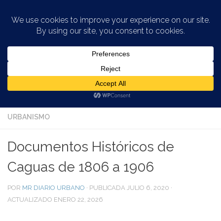
Saltar al contenido
ACCIÓN SOCIAL
/
CASCOS ANTIGUOS
/
CIUDAD DE
CAGUAS
/
HISTORIAS DE LA CIUDAD
/
PATRIMONIO
/
PATRIMONIO DOCUMENTAL
/
PATRIMONIO PUERTO RICO
/
URBANISMO
Documentos Históricos de
Caguas de 1806 a 1906
POR
MR DIARIO URBANO
· PUBLICADA
JULIO 6, 2020
·
ACTUALIZADO
ENERO 22, 2026