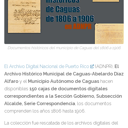
Documentos históricos del municipio de Caguas del 1806 a 1906
El Archivo Digital Nacional de Puerto Rico
(ADNPR),
El
Archivo Histórico Municipal de Caguas-Abelardo Díaz
Alfaro
y el
Municipio Autónomo de Caguas
hacen
disponibles
150 cajas de documentos digitales
correspondientes a la Sección Gobierno, Subsección
Alcalde, Serie Correspondencia
, los documentos
comprenden los años 1806 hasta 1906.
La colección fue rescatada de los archivos digitales del