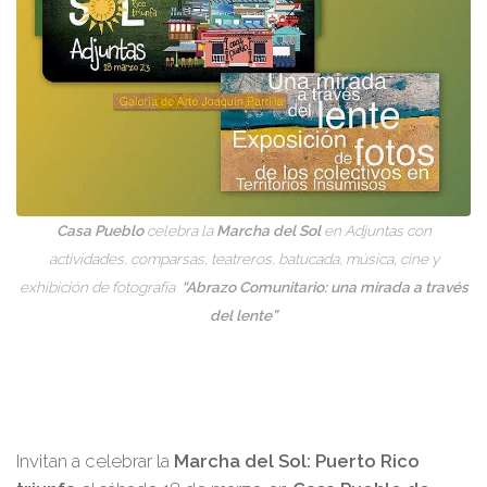
Casa Pueblo
celebra la
Marcha del Sol
en Adjuntas con
actividades, comparsas, teatreros, batucada, música, cine y
exhibición de fotografía
“Abrazo Comunitario: una mirada a través
del lente”
Invitan a celebrar la
Marcha del Sol: Puerto Rico