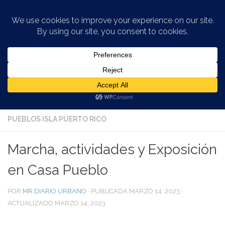
Saltar al contenido
ACCIÓN SOCIAL
/
AMBIENTAL EN LA CIUDAD
/
CAMBIO
CLIMÁTICO Y CIUDADES
/
CASCOS ANTIGUOS
/
CINE EN LA
CIUDAD
/
CONSERVACIÓN HISTÓRICA
/
CRÓNICA
PUEBLOS ISLA PUERTO RICO
Marcha, actividades y Exposición
en Casa Pueblo
POR
MR DIARIO URBANO
· PUBLICADA
MARZO 14, 2023
·
ACTUALIZADO
MARZO 14, 2023