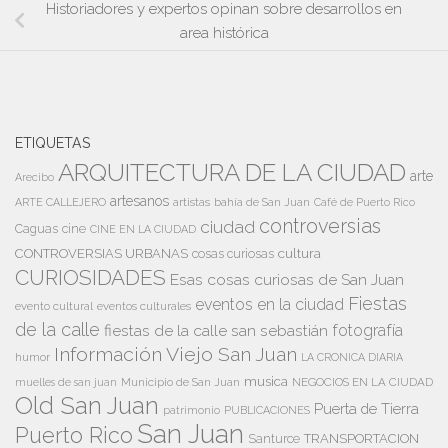
Historiadores y expertos opinan sobre desarrollos en
area histórica
ETIQUETAS
ARQUITECTURA DE LA CIUDAD
arte
Arecibo
artesanos
artistas
bahía de San Juan
ARTE CALLEJERO
Café de Puerto Rico
controversias
ciudad
Caguas
cine
CINE EN LA CIUDAD
cultura
CONTROVERSIAS URBANAS
cosas curiosas
CURIOSIDADES
Esas cosas curiosas de San Juan
Fiestas
eventos en la ciudad
evento cultural
eventos culturales
de la calle
fiestas de la calle san sebastián
fotografía
Información Viejo San Juan
humor
LA CRONICA DIARIA
musica
Municipio de San Juan
NEGOCIOS EN LA CIUDAD
muelles de san juan
Old San Juan
Puerta de Tierra
patrimonio
PUBLICACIONES
San Juan
Puerto Rico
TRANSPORTACION
Santurce