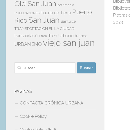
BiblioVe
Old San Juan
patrimonio
Bibliote
Puerto
Puerta de Tierra
PUBLICACIONES
Piedras 
San Juan
Rico
Santurce
2023
TRANSPORTACION EL LA CIUDAD
Tren Urbano
transportación
tren
turismo
viejo san juan
URBANISMO
Buscar:
PAGINAS
CONTACTA CRÓNICA URBANA
Cookie Policy
Cookie Policy (EU)