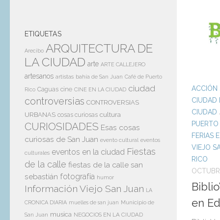
ETIQUETAS
ARQUITECTURA DE
Arecibo
LA CIUDAD
arte
ARTE CALLEJERO
artesanos
artistas
bahía de San Juan
Café de Puerto
ciudad
ACCIÓN 
Caguas
cine
Rico
CINE EN LA CIUDAD
controversias
CIUDAD 
CONTROVERSIAS
CIUDAD
cultura
URBANAS
cosas curiosas
PUERTO
CURIOSIDADES
Esas cosas
FERIAS 
curiosas de San Juan
evento cultural
eventos
VIEJO S
Fiestas
eventos en la ciudad
culturales
RICO
de la calle
fiestas de la calle san
OCTUBRE
sebastián
fotografía
humor
Bibli
Información Viejo San Juan
LA
en Ed
Municipio de
CRONICA DIARIA
muelles de san juan
musica
San Juan
NEGOCIOS EN LA CIUDAD