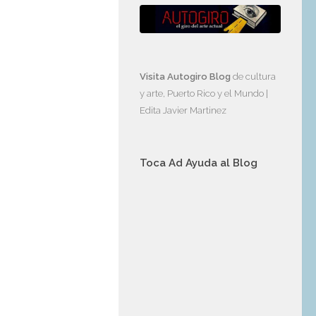
Visita Autogiro Blog
de cultura
y arte, Puerto Rico y el Mundo |
Edita Javier Martinez
Toca Ad Ayuda al Blog