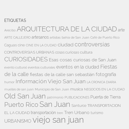
ETIQUETAS
ARQUITECTURA DE LA CIUDAD
arte
Arecibo
artesanos
artistas
bahía de San Juan
ARTE CALLEJERO
Café de Puerto Rico
controversias
ciudad
Caguas
cine
CINE EN LA CIUDAD
cultura
CONTROVERSIAS URBANAS
cosas curiosas
CURIOSIDADES
Esas cosas curiosas de San Juan
Fiestas
eventos en la ciudad
evento cultural
eventos culturales
de la calle
fiestas de la calle san sebastián
fotografía
Información Viejo San Juan
humor
LA CRONICA DIARIA
musica
Municipio de San Juan
NEGOCIOS EN LA CIUDAD
muelles de san juan
Old San Juan
Puerta de Tierra
patrimonio
PUBLICACIONES
San Juan
Puerto Rico
TRANSPORTACION
Santurce
Tren Urbano
transportación
EL LA CIUDAD
tren
turismo
viejo san juan
URBANISMO