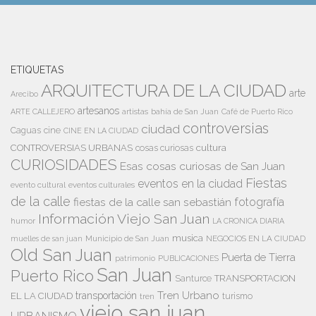
ETIQUETAS
ARQUITECTURA DE LA CIUDAD
arte
Arecibo
artesanos
artistas
bahía de San Juan
ARTE CALLEJERO
Café de Puerto Rico
controversias
ciudad
Caguas
cine
CINE EN LA CIUDAD
cultura
CONTROVERSIAS URBANAS
cosas curiosas
CURIOSIDADES
Esas cosas curiosas de San Juan
Fiestas
eventos en la ciudad
evento cultural
eventos culturales
de la calle
fiestas de la calle san sebastián
fotografía
Información Viejo San Juan
humor
LA CRONICA DIARIA
musica
Municipio de San Juan
NEGOCIOS EN LA CIUDAD
muelles de san juan
Old San Juan
Puerta de Tierra
patrimonio
PUBLICACIONES
San Juan
Puerto Rico
TRANSPORTACION
Santurce
Tren Urbano
transportación
EL LA CIUDAD
tren
turismo
viejo san juan