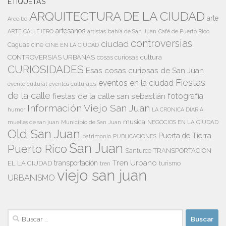
ETIQUETAS
ARQUITECTURA DE LA CIUDAD
arte
Arecibo
artesanos
artistas
bahía de San Juan
ARTE CALLEJERO
Café de Puerto Rico
controversias
ciudad
Caguas
cine
CINE EN LA CIUDAD
cultura
CONTROVERSIAS URBANAS
cosas curiosas
CURIOSIDADES
Esas cosas curiosas de San Juan
Fiestas
eventos en la ciudad
evento cultural
eventos culturales
de la calle
fiestas de la calle san sebastián
fotografía
Información Viejo San Juan
humor
LA CRONICA DIARIA
musica
Municipio de San Juan
NEGOCIOS EN LA CIUDAD
muelles de san juan
Old San Juan
Puerta de Tierra
patrimonio
PUBLICACIONES
San Juan
Puerto Rico
TRANSPORTACION
Santurce
Tren Urbano
transportación
EL LA CIUDAD
tren
turismo
viejo san juan
URBANISMO
Buscar: