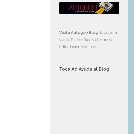
Visita Autogiro Blog
de cultura
y arte, Puerto Rico y el Mundo |
Edita Javier Martinez
Toca Ad Ayuda al Blog