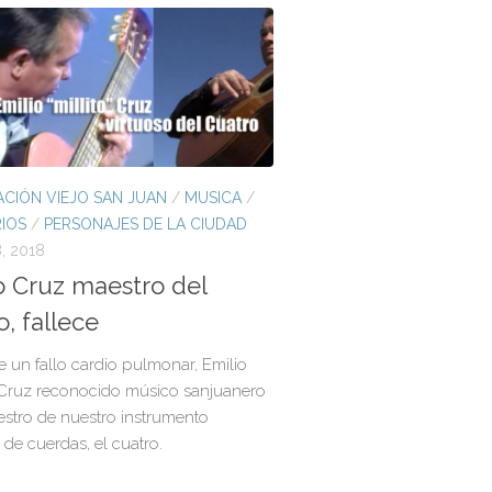
CIÓN VIEJO SAN JUAN
/
MUSICA
/
IOS
/
PERSONAJES DE LA CIUDAD
, 2018
o Cruz maestro del
o, fallece
 un fallo cardio pulmonar, Emilio
” Cruz reconocido músico sanjuanero
stro de nuestro instrumento
 de cuerdas, el cuatro.