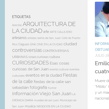
ETIQUETAS
ARQUITECTURA DE
Arecibo
LA CIUDAD
arte
ARTE CALLEJERO
artesanos
artistas
bahía de San Juan
Café de Puerto
ciudad
INFORMA
Caguas
cine
Rico
CINE EN LA CIUDAD
controversias
OBITUAR
CONTROVERSIAS
JULIO 28
cultura
URBANAS
cosas curiosas
CURIOSIDADES
Emili
Esas cosas
curiosas de San Juan
evento cultural
eventos
cuatr
Fiestas
eventos en la ciudad
culturales
Muere de
de la calle
fiestas de la calle san
“Millito
sebastián
fotografía
humor
y un mae
Información Viejo San Juan
LA
nacional
Municipio de
CRONICA DIARIA
muelles de san juan
musica
San Juan
NEGOCIOS EN LA CIUDAD