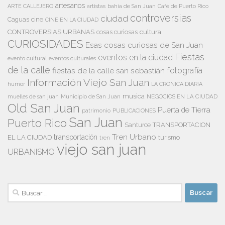
artesanos
artistas
bahía de San Juan
ARTE CALLEJERO
Café de Puerto Rico
controversias
ciudad
Caguas
cine
CINE EN LA CIUDAD
cultura
CONTROVERSIAS URBANAS
cosas curiosas
CURIOSIDADES
Esas cosas curiosas de San Juan
Fiestas
eventos en la ciudad
evento cultural
eventos culturales
de la calle
fiestas de la calle san sebastián
fotografía
Información Viejo San Juan
humor
LA CRONICA DIARIA
musica
Municipio de San Juan
NEGOCIOS EN LA CIUDAD
muelles de san juan
Old San Juan
Puerta de Tierra
patrimonio
PUBLICACIONES
San Juan
Puerto Rico
TRANSPORTACION
Santurce
Tren Urbano
transportación
EL LA CIUDAD
tren
turismo
viejo san juan
URBANISMO
Buscar: