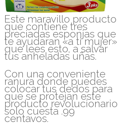
Este maravillo producto
que contiene tres
preciadas esponjas que
te ayudaran «a ti mujer»
que lees esto, a salvar
tus anheladas uñas.
Con una conveniente
ranura donde puedes
colocar tus dedos para
que se protejan este
producto revolucionario
solo cuesta .99
centavos.