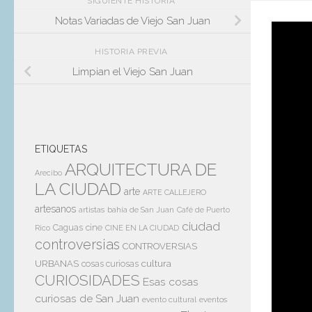
SIGUIENTE HISTORIA
Notas Variadas de Viejo San Juan
La
HISTORIA PREVIA
Limpian el Viejo San Juan
No
Pro
ETIQUETAS
ARQUITECTURA DE
POR
MR 
Arecibo
LA CIUDAD
Pr
arte
ARTE CALLEJERO
artesanos
artistas
bahía de San Juan
Café de Puerto
ciudad
Caguas
cine
Rico
CINE EN LA CIUDAD
no
controversias
CONTROVERSIAS
cultura
URBANAS
cosas curiosas
Sh
CURIOSIDADES
Esas cosas
curiosas de San Juan
evento cultural
eventos