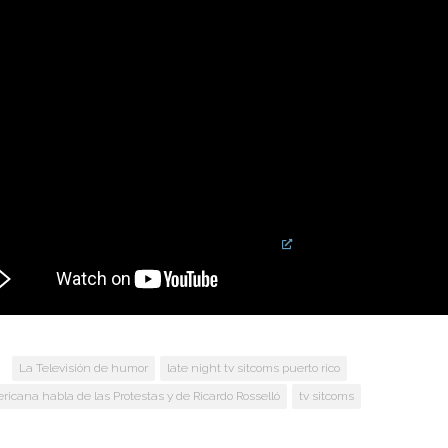
trevista concedida a Fox News por el gobernado
lo dejó al descubierto el intento patético de est
lar los medios pero se le viro la tortilla y el ent
Smith
destroza al gobernador con sus preguntas 
l gobernador se convierten en MEMES clasicos.
n incluir imágenes de perfiles en
Facebook
, la red y otros medios. 
a experiencia del lector.
Javier Martínez
es artista multidisciplinario 
:
La Televisión de humor
late night tv sitcoms puerto rico
icana habla de las Protestas y de Ricardo Rosselló
tv sitcoms