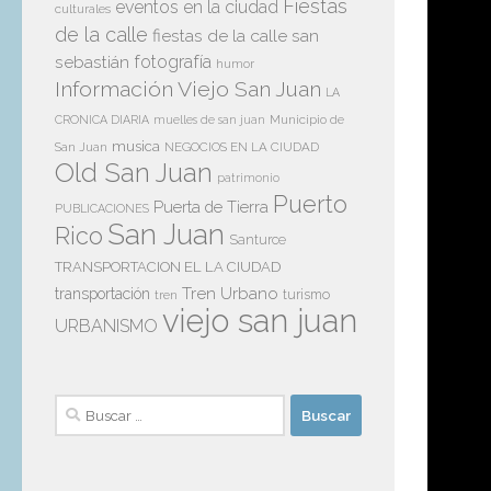
bro
Fiestas
eventos en la ciudad
culturales
de la calle
fiestas de la calle san
Pu
sebastián
fotografía
humor
Información Viejo San Juan
LA
Municipio de
CRONICA DIARIA
muelles de san juan
musica
San Juan
NEGOCIOS EN LA CIUDAD
Redacci
Old San Juan
patrimonio
Puerto
Puerta de Tierra
PUBLICACIONES
San Juan
Rico
Santurce
TRANSPORTACION EL LA CIUDAD
Tren Urbano
transportación
tren
turismo
viejo san juan
https:
URBANISMO
Buscar:
No 