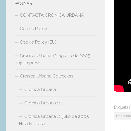
PAGINAS
La en
CONTACTA CRÓNICA URBANA
Rossel
manipu
Cookie Policy
Shep 
Cookie Policy (EU)
el de
Crónica Urbana 12, agosto de 2005,
Hoja Impresa
Se puede
Crónica Urbana Colección
ampliar l
Crónica Urbana 1
Crónica Urbana 10
Etiquetas
Norteamer
Crónica Urbana 11, julio de 2005,
Hoja Impresa