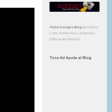
as
Visita Autogiro Blog
de cultura
y arte, Puerto Rico y el Mundo |
Edita Javier Martinez
selló
Toca Ad Ayuda al Blog
 8, 2022
sivo
 Daily
n en