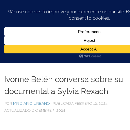
Saltar al contenido
CULTURA DISCUSIÓN
/
DOCUMENTAL PUERTO RICO
/
EVENTOS CULTURALES EN PUERTO RICO
/
EVENTOS EN LA
CIUDAD
/
POESIA EN LA CIUDAD
Ivonne Belén conversa sobre su
documental a Sylvia Rexach
POR
MR DIARIO URBANO
· PUBLICADA
FEBRERO 12, 2024
·
ACTUALIZADO
DICIEMBRE 3, 2024