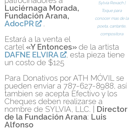
patrocinadores a
Sylvia Rexach |
Luciérnaga Morada,
Toque para
Fundación Arana,
conocer mas de la
AdocPR
.
poeta, cantante,
compositora
Estará a la venta el
cartel
«Y Entonces»
de la artista
DAFNE ELVIRA
, esta pieza tiene
un costo de $125
Para Donativos por ATH MÓVIL se
pueden enviar a 787-627-8988, así
tambien se acepta Efectivo y los
Cheques deben realizarse a
nombre de SYLVIA, LLC. |
Director
de la Fundación Arana
:
Luis
Alfonso