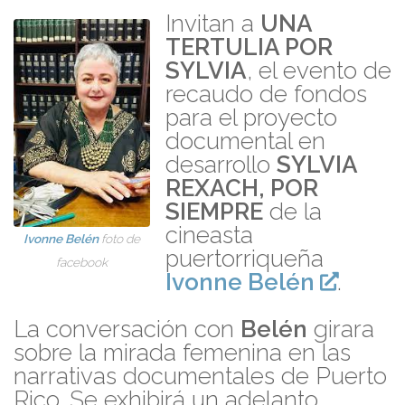
Invitan a
UNA
TERTULIA POR
SYLVIA
, el evento de
recaudo de fondos
para el proyecto
documental en
desarrollo
SYLVIA
REXACH, POR
SIEMPRE
de la
cineasta
Ivonne Belén
foto de
puertorriqueña
facebook
Ivonne Belén
.
La conversación con
Belén
girara
sobre la mirada femenina en las
narrativas documentales de Puerto
Rico. Se exhibirá un adelanto