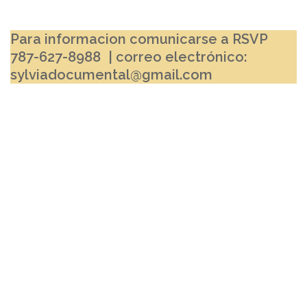
Para informacion comunicarse a RSVP
787-627-8988
| correo electrónico:
sylviadocumental@gmail.com