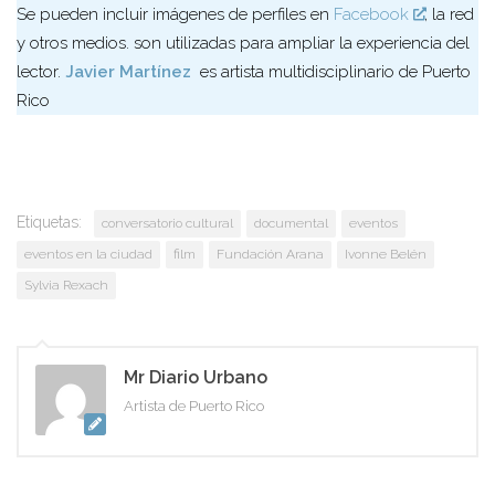
Se pueden incluir imágenes de perfiles en
Facebook
, la red
y otros medios. son utilizadas para ampliar la experiencia del
lector.
Javier Martínez
es artista multidisciplinario de Puerto
Rico
Etiquetas:
conversatorio cultural
documental
eventos
eventos en la ciudad
film
Fundación Arana
Ivonne Belén
Sylvia Rexach
Mr Diario Urbano
Artista de Puerto Rico