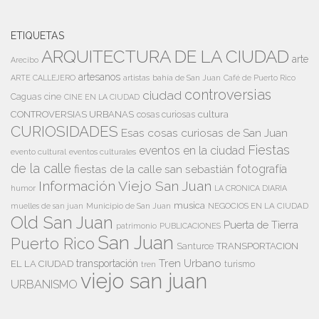
ETIQUETAS
ARQUITECTURA DE LA CIUDAD
arte
Arecibo
artesanos
artistas
bahía de San Juan
ARTE CALLEJERO
Café de Puerto Rico
controversias
ciudad
Caguas
cine
CINE EN LA CIUDAD
cultura
CONTROVERSIAS URBANAS
cosas curiosas
CURIOSIDADES
Esas cosas curiosas de San Juan
Fiestas
eventos en la ciudad
evento cultural
eventos culturales
de la calle
fiestas de la calle san sebastián
fotografía
Información Viejo San Juan
humor
LA CRONICA DIARIA
musica
Municipio de San Juan
NEGOCIOS EN LA CIUDAD
muelles de san juan
Old San Juan
Puerta de Tierra
patrimonio
PUBLICACIONES
San Juan
Puerto Rico
TRANSPORTACION
Santurce
Tren Urbano
transportación
EL LA CIUDAD
tren
turismo
viejo san juan
URBANISMO