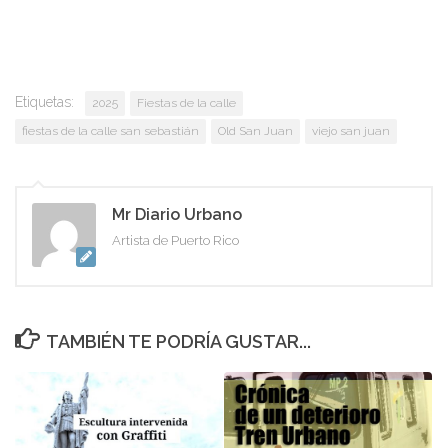
Etiquetas:
2025
Fiestas de la calle
fiestas de la calle san sebastián
Old San Juan
viejo san juan
Mr Diario Urbano
Artista de Puerto Rico
TAMBIÉN TE PODRÍA GUSTAR...