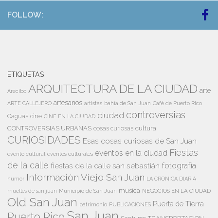
FOLLOW:
ETIQUETAS
ARQUITECTURA DE LA CIUDAD
arte
Arecibo
artesanos
artistas
bahía de San Juan
ARTE CALLEJERO
Café de Puerto Rico
controversias
ciudad
Caguas
cine
CINE EN LA CIUDAD
cultura
CONTROVERSIAS URBANAS
cosas curiosas
CURIOSIDADES
Esas cosas curiosas de San Juan
Fiestas
eventos en la ciudad
evento cultural
eventos culturales
de la calle
fiestas de la calle san sebastián
fotografía
Información Viejo San Juan
humor
LA CRONICA DIARIA
musica
Municipio de San Juan
NEGOCIOS EN LA CIUDAD
muelles de san juan
Old San Juan
Puerta de Tierra
patrimonio
PUBLICACIONES
San Juan
Puerto Rico