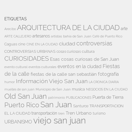
ETIQUETAS
ARQUITECTURA DE LA CIUDAD
arte
Arecibo
artesanos
artistas
bahía de San Juan
ARTE CALLEJERO
Café de Puerto Rico
controversias
ciudad
Caguas
cine
CINE EN LA CIUDAD
cultura
CONTROVERSIAS URBANAS
cosas curiosas
CURIOSIDADES
Esas cosas curiosas de San Juan
Fiestas
eventos en la ciudad
evento cultural
eventos culturales
de la calle
fiestas de la calle san sebastián
fotografía
Información Viejo San Juan
humor
LA CRONICA DIARIA
musica
Municipio de San Juan
NEGOCIOS EN LA CIUDAD
muelles de san juan
Old San Juan
Puerta de Tierra
patrimonio
PUBLICACIONES
San Juan
Puerto Rico
TRANSPORTACION
Santurce
Tren Urbano
transportación
EL LA CIUDAD
tren
turismo
viejo san juan
URBANISMO