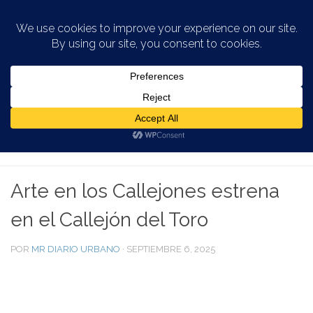
Saltar al contenido
ARTE EN LA CIUDAD
/
ARTE EN LA CIUDAD DE SAN JUAN
/
ARTE PUBLICO
/
ARTE Y CULTURA
/
ARTISTAS Y
ARTESANOS
/
INFORMACIÓN VIEJO SAN JUAN
Arte en los Callejones estrena
en el Callejón del Toro
POR
MR DIARIO URBANO
·
SEPTIEMBRE 6, 2025