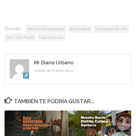
Etiquetas:
Arte en los Callejones
arte publico
Instalación de arte
San Juan Tejido
viejo san juan
Mr Diario Urbano
Artista de Puerto Rico
TAMBIÉN TE PODRÍA GUSTAR...