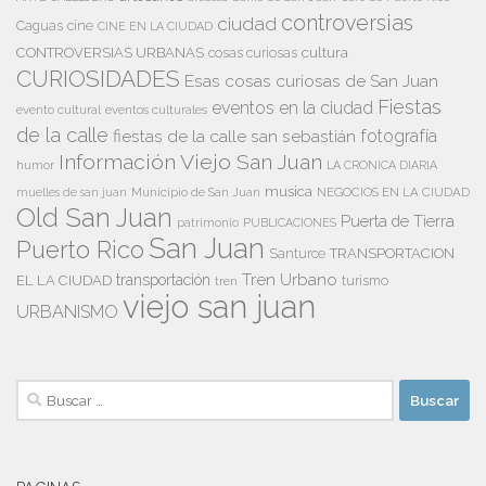
controversias
ciudad
Caguas
cine
CINE EN LA CIUDAD
cultura
CONTROVERSIAS URBANAS
cosas curiosas
CURIOSIDADES
Esas cosas curiosas de San Juan
Fiestas
eventos en la ciudad
evento cultural
eventos culturales
de la calle
fiestas de la calle san sebastián
fotografía
Información Viejo San Juan
humor
LA CRONICA DIARIA
musica
Municipio de San Juan
NEGOCIOS EN LA CIUDAD
muelles de san juan
Old San Juan
Puerta de Tierra
patrimonio
PUBLICACIONES
San Juan
Puerto Rico
TRANSPORTACION
Santurce
Tren Urbano
transportación
EL LA CIUDAD
tren
turismo
viejo san juan
URBANISMO
Buscar: