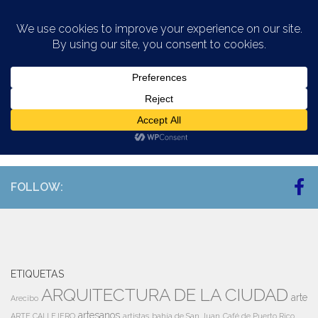
Saltar al contenido
ETIQUETADO:
MIRADA A SAN JUAN Y
PUERTO RICO EN YOUTUBE
FOLLOW:
ETIQUETAS
ARQUITECTURA DE LA CIUDAD
arte
Arecibo
artesanos
artistas
bahía de San Juan
ARTE CALLEJERO
Café de Puerto Rico