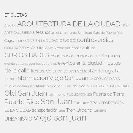
ETIQUETAS
ARQUITECTURA DE LA CIUDAD
arte
Arecibo
artesanos
artistas
bahía de San Juan
ARTE CALLEJERO
Café de Puerto Rico
controversias
ciudad
Caguas
cine
CINE EN LA CIUDAD
cultura
CONTROVERSIAS URBANAS
cosas curiosas
CURIOSIDADES
Esas cosas curiosas de San Juan
Fiestas
eventos en la ciudad
evento cultural
eventos culturales
de la calle
fiestas de la calle san sebastián
fotografía
Información Viejo San Juan
humor
LA CRONICA DIARIA
musica
Municipio de San Juan
NEGOCIOS EN LA CIUDAD
muelles de san juan
Old San Juan
Puerta de Tierra
patrimonio
PUBLICACIONES
San Juan
Puerto Rico
TRANSPORTACION
Santurce
Tren Urbano
transportación
EL LA CIUDAD
tren
turismo
viejo san juan
URBANISMO