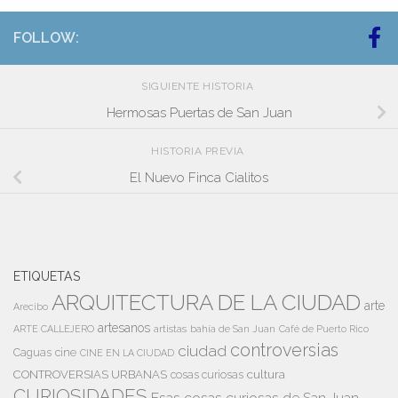
FOLLOW:
SIGUIENTE HISTORIA
Hermosas Puertas de San Juan
HISTORIA PREVIA
El Nuevo Finca Cialitos
ETIQUETAS
ARQUITECTURA DE LA CIUDAD
arte
Arecibo
artesanos
artistas
bahía de San Juan
ARTE CALLEJERO
Café de Puerto Rico
controversias
ciudad
Caguas
cine
CINE EN LA CIUDAD
cultura
CONTROVERSIAS URBANAS
cosas curiosas
CURIOSIDADES
Esas cosas curiosas de San Juan