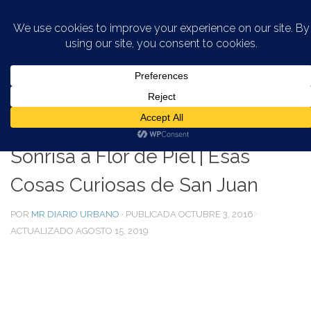
Saltar al contenido
ESAS COSAS CURIOSAS DE SAN JUAN
Sonrisa a Flor de Piel | Esas
Cosas Curiosas de San Juan
POR
MR DIARIO URBANO
· PUBLICADA
OCTUBRE 3, 2016
·
ACTUALIZADO
AGOSTO 15, 2019