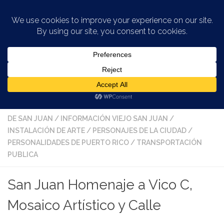
Saltar al contenido
ARTE EN LA CIUDAD
/
ARTE EN LA CIUDAD DE SAN JUAN
/
ARTE PUBLICO
/
ARTE URBANO EN SAN JUAN
/
ARTE Y
CULTURA
/
ARTISTAS Y ARTESANOS
/
CALLE DE LA CIUDAD
DE SAN JUAN
/
INFORMACIÓN VIEJO SAN JUAN
/
INSTALACIÓN DE ARTE
/
PERSONAJES DE LA CIUDAD
/
PERSONALIDADES DE PUERTO RICO
/
TRANSPORTACIÓN
PUBLICA
San Juan Homenaje a Vico C,
Mosaico Artístico y Calle