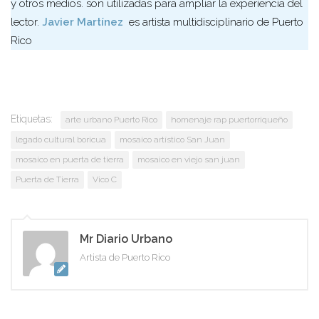
y otros medios. son utilizadas para ampliar la experiencia del
lector.
Javier Martínez
es artista multidisciplinario de Puerto
Rico
Etiquetas:
arte urbano Puerto Rico
homenaje rap puertorriqueño
legado cultural boricua
mosaico artístico San Juan
mosaico en puerta de tierra
mosaico en viejo san juan
Puerta de Tierra
Vico C
Mr Diario Urbano
Artista de Puerto Rico