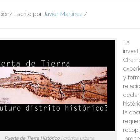
ión/ Escrito por
Javier Martínez
/
La
invest
Charn
experi
y form
relaci
declar
histór
la do
requer
recopi
proce
Puerta de Tierra Histórico
| crónica urbana