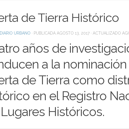
rta de Tierra Histórico
DIARIO URBANO
· PUBLICADA
AGOSTO 13, 2017
· ACTUALIZADO
AGO
atro años de investigac
nducen a la nominación
rta de Tierra como distr
tórico en el Registro Na
Lugares Históricos.