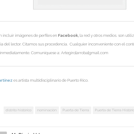
 incluir imágenes de perfiles en
Facebook,
la red y otros medios. son util
ia del lector. Citamos sus procedencia. Cualquier inconveniente con el cont
á inmediatamente. Comuniquese a: Artegiro[arroba]gmail.com
artínez
es artista multidisciplinario de
Puerto Rico.
:
distrito histórico
nominación
Puerta de Tierra
Puerta de Tierra Históri