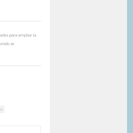
izadas para ampliar la
enido se
co