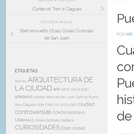
SIGUIENTE HISTORIA
Cortan el Tren a Caguas
Pue
HISTORIA PREVIA
Bien envuelto | Esas Cosas Curiosas
POR
MR 
de San Juan
Cu
co
ETIQUETAS
ARQUITECTURA DE
Pue
Arecibo
LA CIUDAD
arte
ARTE CALLEJERO
his
artesanos
artistas
bahía de San Juan
Café de Puerto
ciudad
Caguas
cine
Rico
CINE EN LA CIUDAD
controversias
de 
CONTROVERSIAS
cultura
URBANAS
cosas curiosas
CURIOSIDADES
Esas cosas