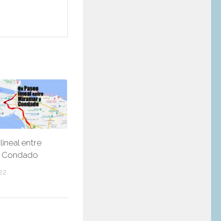
ineal entre
y Condado
22