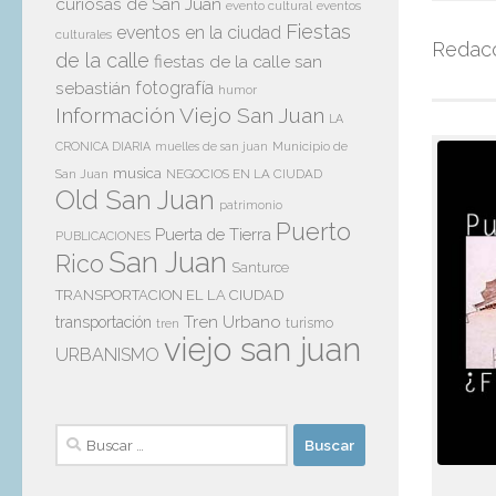
curiosas de San Juan
evento cultural
eventos
Fiestas
eventos en la ciudad
culturales
Redacc
de la calle
fiestas de la calle san
sebastián
fotografía
humor
Información Viejo San Juan
LA
Municipio de
CRONICA DIARIA
muelles de san juan
musica
San Juan
NEGOCIOS EN LA CIUDAD
Old San Juan
patrimonio
Puerto
Puerta de Tierra
PUBLICACIONES
San Juan
Rico
Santurce
TRANSPORTACION EL LA CIUDAD
Tren Urbano
transportación
tren
turismo
viejo san juan
URBANISMO
Buscar: