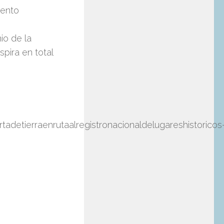
iento
io de la
pira en total
adetierraenrutaalregistronacionaldelugareshistoricos