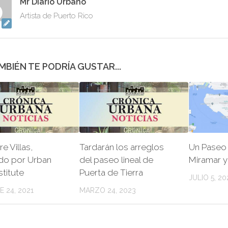
Mr Diario Urbano
Artista de Puerto Rico
MBIÉN TE PODRÍA GUSTAR...
e Villas,
Tardarán los arreglos
Un Paseo l
do por Urban
del paseo lineal de
Miramar 
stitute
Puerta de Tierra
JULIO 5, 20
 24, 2021
MARZO 24, 2023