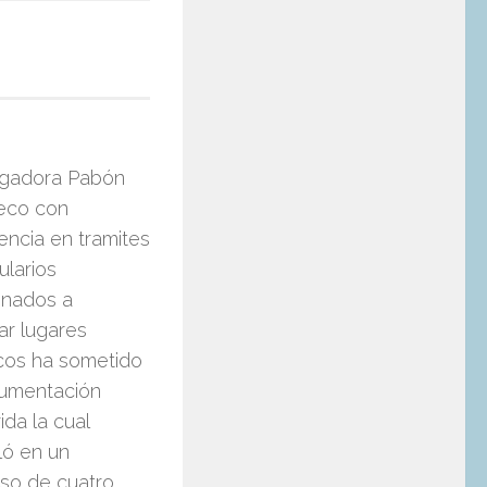
igadora Pabón
eco con
encia en tramites
ularios
onados a
ar lugares
icos ha sometido
cumentación
ida la cual
ló en un
so de cuatro