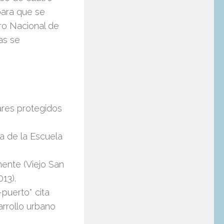
ara que se
tro Nacional de
as se
gares protegidos
a de la Escuela
ente (Viejo San
013).
puerto* cita
arrollo urbano