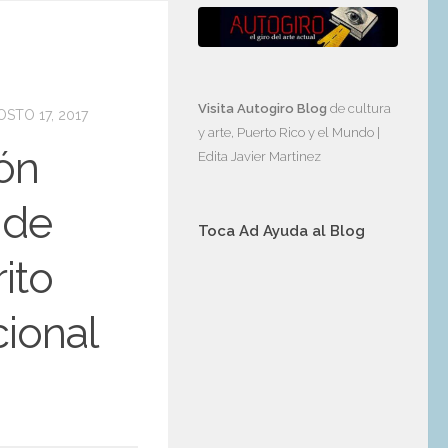
Visita Autogiro Blog
de cultura
STO 17, 2017
y arte, Puerto Rico y el Mundo |
ión
Edita Javier Martinez
 de
Toca Ad Ayuda al Blog
ito
cional