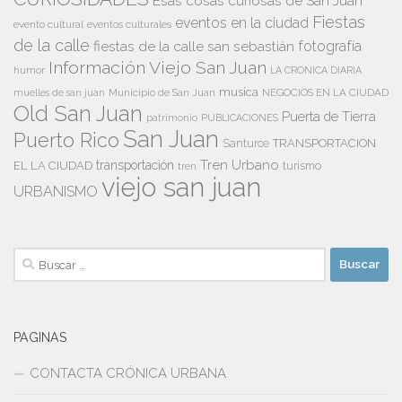
Esas cosas curiosas de San Juan
Fiestas
eventos en la ciudad
evento cultural
eventos culturales
de la calle
fiestas de la calle san sebastián
fotografía
Información Viejo San Juan
humor
LA CRONICA DIARIA
musica
Municipio de San Juan
NEGOCIOS EN LA CIUDAD
muelles de san juan
Old San Juan
Puerta de Tierra
patrimonio
PUBLICACIONES
San Juan
Puerto Rico
TRANSPORTACION
Santurce
Tren Urbano
transportación
EL LA CIUDAD
tren
turismo
viejo san juan
URBANISMO
Buscar:
PAGINAS
CONTACTA CRÓNICA URBANA