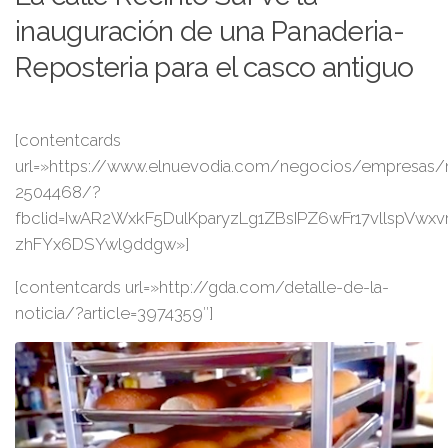
inauguración de una Panaderia-
Reposteria para el casco antiguo
[contentcards
url=»https://www.elnuevodia.com/negocios/empresas/not
2504468/?
fbclid=IwAR2WxkF5DulKparyzLg1ZBsIPZ6wFr17vllspVwxvr
zhFYx6DSYwl9ddgw»]
[contentcards url=»http://gda.com/detalle-de-la-
noticia/?article=3974359″]