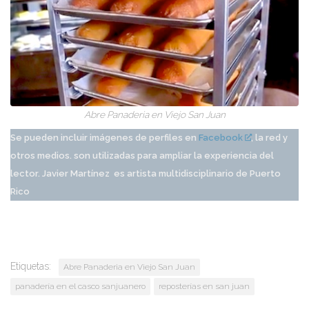
Abre Panaderia en Viejo San Juan
Se pueden incluir imágenes de perfiles en
Facebook
, la red y
otros medios. son utilizadas para ampliar la experiencia del
lector.
Javier Martínez
es artista multidisciplinario de Puerto
Rico
Etiquetas:
Abre Panaderia en Viejo San Juan
panadería en el casco sanjuanero
reposterías en san juan